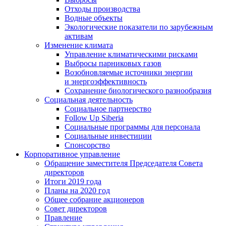
Отходы производства
Водные объекты
Экологические показатели по зарубежным
активам
Изменение климата
Управление климатическими рисками
Выбросы парниковых газов
Возобновляемые источники энергии
и энергоэффективность
Сохранение биологического разнообразия
Социальная деятельность
Социальное партнерство
Follow Up Siberia
Социальные программы для персонала
Социальные инвестиции
Спонсорство
Корпоративное управление
Обращение заместителя Председателя Совета
директоров
Итоги 2019 года
Планы на 2020 год
Общее собрание акционеров
Совет директоров
Правление