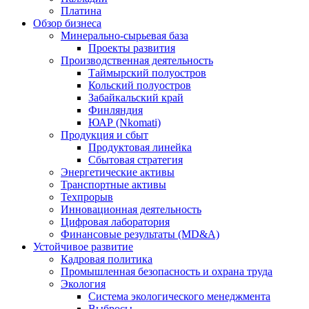
Платина
Обзор бизнеса
Минерально-сырьевая база
Проекты развития
Производственная деятельность
Таймырский полуостров
Кольский полуостров
Забайкальский край
Финляндия
ЮАР (Nkomati)
Продукция и сбыт
Продуктовая линейка
Сбытовая стратегия
Энергетические активы
Транспортные активы
Техпрорыв
Инновационная деятельность
Цифровая лаборатория
Финансовые результаты (MD&A)
Устойчивое развитие
Кадровая политика
Промышленная безопасность и охрана труда
Экология
Система экологического менеджмента
Выбросы