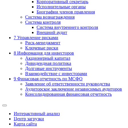
Корпоративный секретарь
Исполнительные органы
Биографии членов правления
Система вознаграждения
Система контроля
Система внутреннего контроля
Внешний аудит
7
Управление рисками
Риск-менеджмент
Ключевые риски
8
Информация для инвесторов
Акционерный капитал
Дивидендная политика
Долговые инструменты
Взаимодействие с инвеcторами
9
Финасовая отчетность по МСФО
Заявление об ответственности руководства
Аудиторское заключение независимых аудиторов
Консолидированная финансовая отчетность
Интерактивный анализ
Центр загрузки
Карта сайта