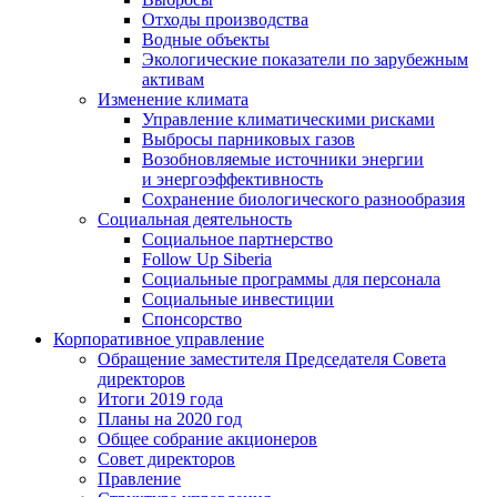
Отходы производства
Водные объекты
Экологические показатели по зарубежным
активам
Изменение климата
Управление климатическими рисками
Выбросы парниковых газов
Возобновляемые источники энергии
и энергоэффективность
Сохранение биологического разнообразия
Социальная деятельность
Социальное партнерство
Follow Up Siberia
Социальные программы для персонала
Социальные инвестиции
Спонсорство
Корпоративное управление
Обращение заместителя Председателя Совета
директоров
Итоги 2019 года
Планы на 2020 год
Общее собрание акционеров
Совет директоров
Правление