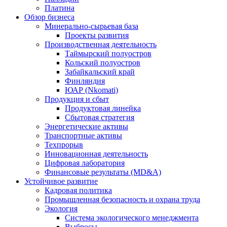
Платина
Обзор бизнеса
Минерально-сырьевая база
Проекты развития
Производственная деятельность
Таймырский полуостров
Кольский полуостров
Забайкальский край
Финляндия
ЮАР (Nkomati)
Продукция и сбыт
Продуктовая линейка
Сбытовая стратегия
Энергетические активы
Транспортные активы
Техпрорыв
Инновационная деятельность
Цифровая лаборатория
Финансовые результаты (MD&A)
Устойчивое развитие
Кадровая политика
Промышленная безопасность и охрана труда
Экология
Система экологического менеджмента
Выбросы