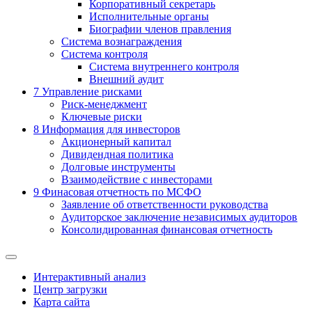
Корпоративный секретарь
Исполнительные органы
Биографии членов правления
Система вознаграждения
Система контроля
Система внутреннего контроля
Внешний аудит
7
Управление рисками
Риск-менеджмент
Ключевые риски
8
Информация для инвесторов
Акционерный капитал
Дивидендная политика
Долговые инструменты
Взаимодействие с инвеcторами
9
Финасовая отчетность по МСФО
Заявление об ответственности руководства
Аудиторское заключение независимых аудиторов
Консолидированная финансовая отчетность
Интерактивный анализ
Центр загрузки
Карта сайта