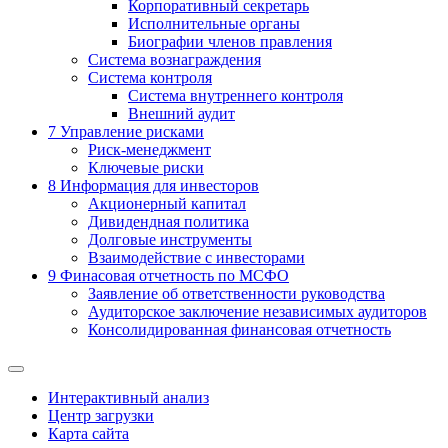
Корпоративный секретарь
Исполнительные органы
Биографии членов правления
Система вознаграждения
Система контроля
Система внутреннего контроля
Внешний аудит
7
Управление рисками
Риск-менеджмент
Ключевые риски
8
Информация для инвесторов
Акционерный капитал
Дивидендная политика
Долговые инструменты
Взаимодействие с инвеcторами
9
Финасовая отчетность по МСФО
Заявление об ответственности руководства
Аудиторское заключение независимых аудиторов
Консолидированная финансовая отчетность
Интерактивный анализ
Центр загрузки
Карта сайта