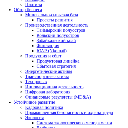
Платина
Обзор бизнеса
Минерально-сырьевая база
Проекты развития
Производственная деятельность
Таймырский полуостров
Кольский полуостров
Забайкальский край
Финляндия
ЮАР (Nkomati)
Продукция и сбыт
Продуктовая линейка
Сбытовая стратегия
Энергетические активы
Транспортные активы
Техпрорыв
Инновационная деятельность
Цифровая лаборатория
Финансовые результаты (MD&A)
Устойчивое развитие
Кадровая политика
Промышленная безопасность и охрана труда
Экология
Система экологического менеджмента
Выбросы