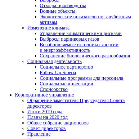
Отходы производства
Водные объекты
Экологические показатели по зарубежным
активам
Изменение климата
Управление климатическими рисками
Выбросы парниковых газов
Возобновляемые источники энергии
и энергоэффективность
Сохранение биологического разнообразия
Социальная деятельность
Социальное партнерство
Follow Up Siberia
Социальные программы для персонала
Социальные инвестиции
Спонсорство
Корпоративное управление
Обращение заместителя Председателя Совета
директоров
Итоги 2019 года
Планы на 2020 год
Общее собрание акционеров
Совет директоров
Правление