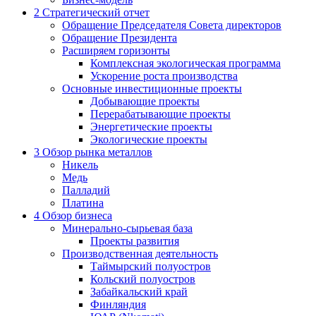
2
Стратегический отчет
Обращение Председателя Совета директоров
Обращение Президента
Расширяем горизонты
Комплексная экологическая программа
Ускорение роста производства
Основные инвестиционные проекты
Добывающие проекты
Перерабатывающие проекты
Энергетические проекты
Экологические проекты
3
Обзор рынка металлов
Никель
Медь
Палладий
Платина
4
Обзор бизнеса
Минерально-сырьевая база
Проекты развития
Производственная деятельность
Таймырский полуостров
Кольский полуостров
Забайкальский край
Финляндия