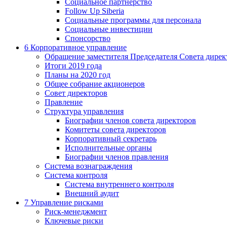
Социальное партнерство
Follow Up Siberia
Социальные программы для персонала
Социальные инвестиции
Спонсорство
6
Корпоративное управление
Обращение заместителя Председателя Совета дирек
Итоги 2019 года
Планы на 2020 год
Общее собрание акционеров
Совет директоров
Правление
Структура управления
Биографии членов совета директоров
Комитеты совета директоров
Корпоративный секретарь
Исполнительные органы
Биографии членов правления
Система вознаграждения
Система контроля
Система внутреннего контроля
Внешний аудит
7
Управление рисками
Риск-менеджмент
Ключевые риски