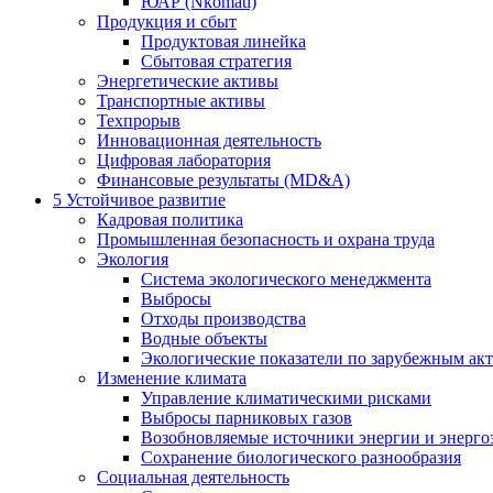
ЮАР (Nkomati)
Продукция и сбыт
Продуктовая линейка
Сбытовая стратегия
Энергетические активы
Транспортные активы
Техпрорыв
Инновационная деятельность
Цифровая лаборатория
Финансовые результаты (MD&A)
5
Устойчивое развитие
Кадровая политика
Промышленная безопасность и охрана труда
Экология
Система экологического менеджмента
Выбросы
Отходы производства
Водные объекты
Экологические показатели по зарубежным ак
Изменение климата
Управление климатическими рисками
Выбросы парниковых газов
Возобновляемые источники энергии и энерго
Сохранение биологического разнообразия
Социальная деятельность