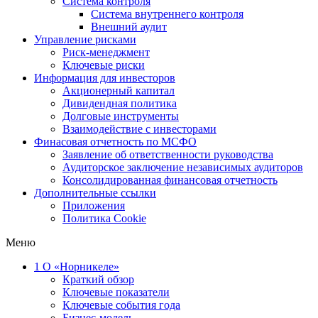
Система контроля
Система внутреннего контроля
Внешний аудит
Управление рисками
Риск-менеджмент
Ключевые риски
Информация для инвесторов
Акционерный капитал
Дивидендная политика
Долговые инструменты
Взаимодействие с инвеcторами
Финасовая отчетность по МСФО
Заявление об ответственности руководства
Аудиторское заключение независимых аудиторов
Консолидированная финансовая отчетность
Дополнительные ссылки
Приложения
Политика Cookie
Меню
1
О «Норникеле»
Краткий обзор
Ключевые показатели
Ключевые события года
Бизнес-модель