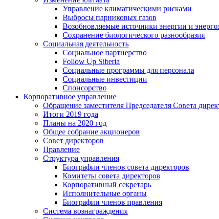
Управление климатическими рисками
Выбросы парниковых газов
Возобновляемые источники энергии и энерго
Сохранение биологического разнообразия
Социальная деятельность
Социальное партнерство
Follow Up Siberia
Социальные программы для персонала
Социальные инвестиции
Спонсорство
Корпоративное управление
Обращение заместителя Председателя Совета дирек
Итоги 2019 года
Планы на 2020 год
Общее собрание акционеров
Совет директоров
Правление
Структура управления
Биографии членов совета директоров
Комитеты совета директоров
Корпоративный секретарь
Исполнительные органы
Биографии членов правления
Система вознаграждения