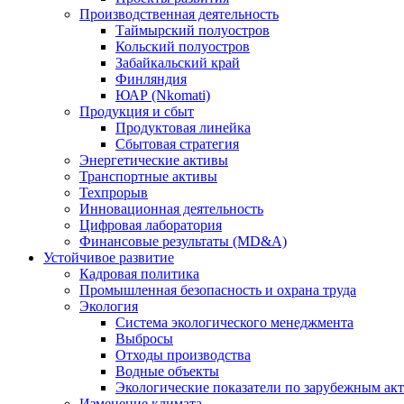
Производственная деятельность
Таймырский полуостров
Кольский полуостров
Забайкальский край
Финляндия
ЮАР (Nkomati)
Продукция и сбыт
Продуктовая линейка
Сбытовая стратегия
Энергетические активы
Транспортные активы
Техпрорыв
Инновационная деятельность
Цифровая лаборатория
Финансовые результаты (MD&A)
Устойчивое развитие
Кадровая политика
Промышленная безопасность и охрана труда
Экология
Система экологического менеджмента
Выбросы
Отходы производства
Водные объекты
Экологические показатели по зарубежным ак
Изменение климата