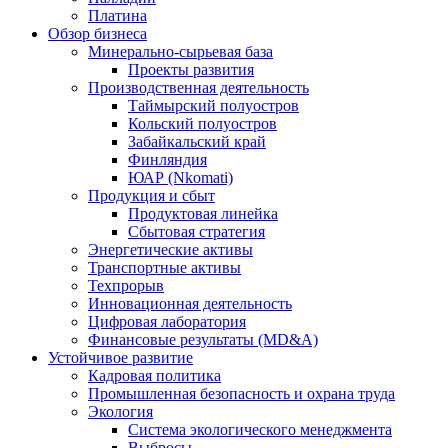
Платина
Обзор бизнеса
Минерально-сырьевая база
Проекты развития
Производственная деятельность
Таймырский полуостров
Кольский полуостров
Забайкальский край
Финляндия
ЮАР (Nkomati)
Продукция и сбыт
Продуктовая линейка
Сбытовая стратегия
Энергетические активы
Транспортные активы
Техпрорыв
Инновационная деятельность
Цифровая лаборатория
Финансовые результаты (MD&A)
Устойчивое развитие
Кадровая политика
Промышленная безопасность и охрана труда
Экология
Система экологического менеджмента
Выбросы