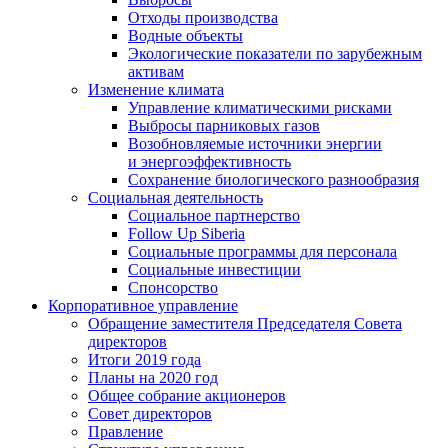
Отходы производства
Водные объекты
Экологические показатели по зарубежным
активам
Изменение климата
Управление климатическими рисками
Выбросы парниковых газов
Возобновляемые источники энергии
и энергоэффективность
Сохранение биологического разнообразия
Социальная деятельность
Социальное партнерство
Follow Up Siberia
Социальные программы для персонала
Социальные инвестиции
Спонсорство
Корпоративное управление
Обращение заместителя Председателя Совета
директоров
Итоги 2019 года
Планы на 2020 год
Общее собрание акционеров
Совет директоров
Правление