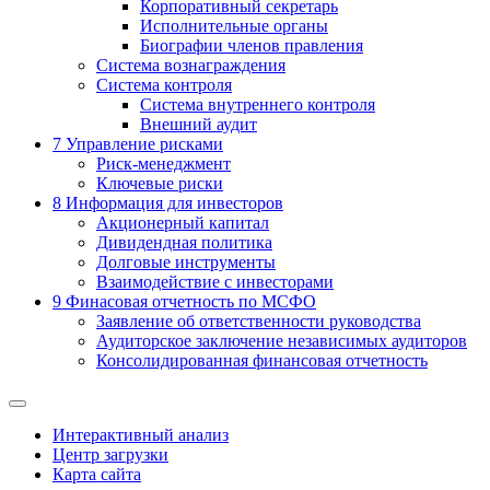
Корпоративный секретарь
Исполнительные органы
Биографии членов правления
Система вознаграждения
Система контроля
Система внутреннего контроля
Внешний аудит
7
Управление рисками
Риск-менеджмент
Ключевые риски
8
Информация для инвесторов
Акционерный капитал
Дивидендная политика
Долговые инструменты
Взаимодействие с инвеcторами
9
Финасовая отчетность по МСФО
Заявление об ответственности руководства
Аудиторское заключение независимых аудиторов
Консолидированная финансовая отчетность
Интерактивный анализ
Центр загрузки
Карта сайта