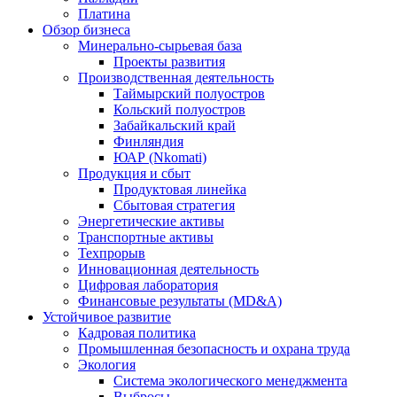
Платина
Обзор бизнеса
Минерально-сырьевая база
Проекты развития
Производственная деятельность
Таймырский полуостров
Кольский полуостров
Забайкальский край
Финляндия
ЮАР (Nkomati)
Продукция и сбыт
Продуктовая линейка
Сбытовая стратегия
Энергетические активы
Транспортные активы
Техпрорыв
Инновационная деятельность
Цифровая лаборатория
Финансовые результаты (MD&A)
Устойчивое развитие
Кадровая политика
Промышленная безопасность и охрана труда
Экология
Система экологического менеджмента
Выбросы