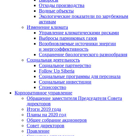
Отходы производства
Водные объекты
Экологические показатели по зарубежным
активам
Изменение климата
Управление климатическими рисками
Выбросы парниковых газов
Возобновляемые источники энергии
и энергоэффективность
Сохранение биологического разнообразия
Социальная деятельность
Социальное партнерство
Follow Up Siberia
Социальные программы для персонала
Социальные инвестиции
Спонсорство
Корпоративное управление
Обращение заместителя Председателя Совета
директоров
Итоги 2019 года
Планы на 2020 год
Общее собрание акционеров
Совет директоров
Правление