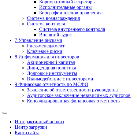
Корпоративный секретарь
Исполнительные органы
Биографии членов правления
Система вознаграждения
Система контроля
Система внутреннего контроля
Внешний аудит
7
Управление рисками
Риск-менеджмент
Ключевые риски
8
Информация для инвесторов
Акционерный капитал
Дивидендная политика
Долговые инструменты
Взаимодействие с инвеcторами
9
Финасовая отчетность по МСФО
Заявление об ответственности руководства
Аудиторское заключение независимых аудиторов
Консолидированная финансовая отчетность
Интерактивный анализ
Центр загрузки
Карта сайта