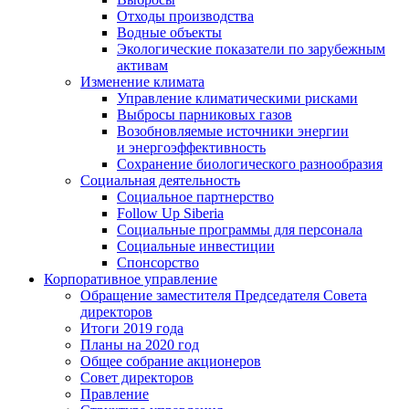
Отходы производства
Водные объекты
Экологические показатели по зарубежным
активам
Изменение климата
Управление климатическими рисками
Выбросы парниковых газов
Возобновляемые источники энергии
и энергоэффективность
Сохранение биологического разнообразия
Социальная деятельность
Социальное партнерство
Follow Up Siberia
Социальные программы для персонала
Социальные инвестиции
Спонсорство
Корпоративное управление
Обращение заместителя Председателя Совета
директоров
Итоги 2019 года
Планы на 2020 год
Общее собрание акционеров
Совет директоров
Правление