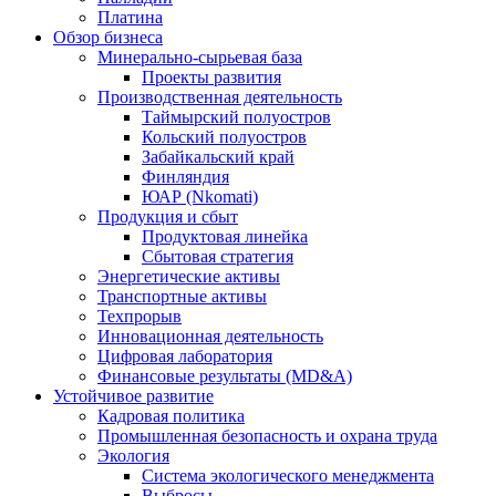
Платина
Обзор бизнеса
Минерально-сырьевая база
Проекты развития
Производственная деятельность
Таймырский полуостров
Кольский полуостров
Забайкальский край
Финляндия
ЮАР (Nkomati)
Продукция и сбыт
Продуктовая линейка
Сбытовая стратегия
Энергетические активы
Транспортные активы
Техпрорыв
Инновационная деятельность
Цифровая лаборатория
Финансовые результаты (MD&A)
Устойчивое развитие
Кадровая политика
Промышленная безопасность и охрана труда
Экология
Система экологического менеджмента
Выбросы