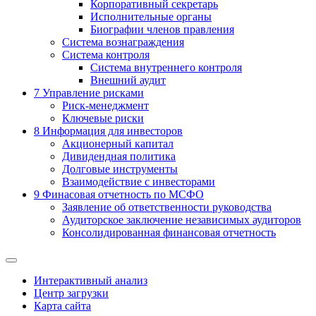
Корпоративный секретарь
Исполнительные органы
Биографии членов правления
Система вознаграждения
Система контроля
Система внутреннего контроля
Внешний аудит
7
Управление рисками
Риск-менеджмент
Ключевые риски
8
Информация для инвесторов
Акционерный капитал
Дивидендная политика
Долговые инструменты
Взаимодействие с инвеcторами
9
Финасовая отчетность по МСФО
Заявление об ответственности руководства
Аудиторское заключение независимых аудиторов
Консолидированная финансовая отчетность
Интерактивный анализ
Центр загрузки
Карта сайта