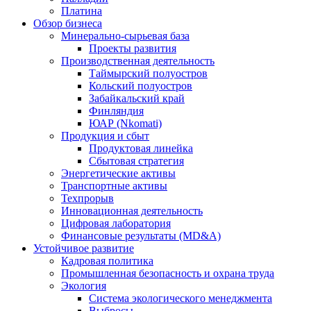
Платина
Обзор бизнеса
Минерально-сырьевая база
Проекты развития
Производственная деятельность
Таймырский полуостров
Кольский полуостров
Забайкальский край
Финляндия
ЮАР (Nkomati)
Продукция и сбыт
Продуктовая линейка
Сбытовая стратегия
Энергетические активы
Транспортные активы
Техпрорыв
Инновационная деятельность
Цифровая лаборатория
Финансовые результаты (MD&A)
Устойчивое развитие
Кадровая политика
Промышленная безопасность и охрана труда
Экология
Система экологического менеджмента
Выбросы