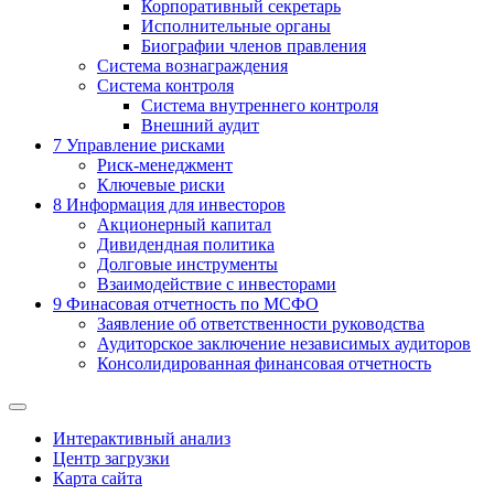
Корпоративный секретарь
Исполнительные органы
Биографии членов правления
Система вознаграждения
Система контроля
Система внутреннего контроля
Внешний аудит
7
Управление рисками
Риск-менеджмент
Ключевые риски
8
Информация для инвесторов
Акционерный капитал
Дивидендная политика
Долговые инструменты
Взаимодействие с инвеcторами
9
Финасовая отчетность по МСФО
Заявление об ответственности руководства
Аудиторское заключение независимых аудиторов
Консолидированная финансовая отчетность
Интерактивный анализ
Центр загрузки
Карта сайта