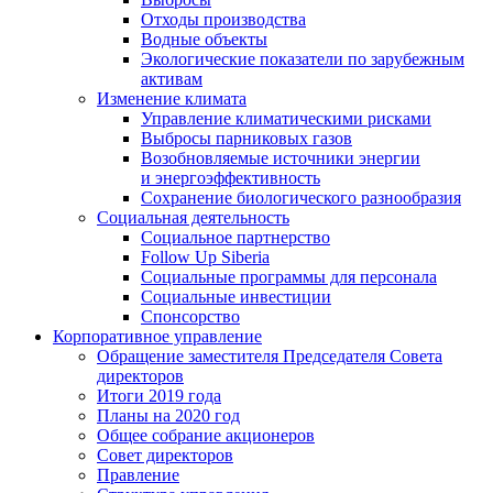
Отходы производства
Водные объекты
Экологические показатели по зарубежным
активам
Изменение климата
Управление климатическими рисками
Выбросы парниковых газов
Возобновляемые источники энергии
и энергоэффективность
Сохранение биологического разнообразия
Социальная деятельность
Социальное партнерство
Follow Up Siberia
Социальные программы для персонала
Социальные инвестиции
Спонсорство
Корпоративное управление
Обращение заместителя Председателя Совета
директоров
Итоги 2019 года
Планы на 2020 год
Общее собрание акционеров
Совет директоров
Правление