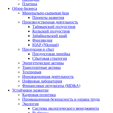
Платина
Обзор бизнеса
Минерально-сырьевая база
Проекты развития
Производственная деятельность
Таймырский полуостров
Кольский полуостров
Забайкальский край
Финляндия
ЮАР (Nkomati)
Продукция и сбыт
Продуктовая линейка
Сбытовая стратегия
Энергетические активы
Транспортные активы
Техпрорыв
Инновационная деятельность
Цифровая лаборатория
Финансовые результаты (MD&A)
Устойчивое развитие
Кадровая политика
Промышленная безопасность и охрана труда
Экология
Система экологического менеджмента
Выбросы