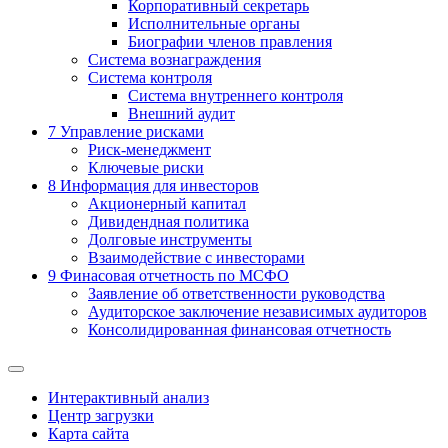
Корпоративный секретарь
Исполнительные органы
Биографии членов правления
Система вознаграждения
Система контроля
Система внутреннего контроля
Внешний аудит
7
Управление рисками
Риск-менеджмент
Ключевые риски
8
Информация для инвесторов
Акционерный капитал
Дивидендная политика
Долговые инструменты
Взаимодействие с инвеcторами
9
Финасовая отчетность по МСФО
Заявление об ответственности руководства
Аудиторское заключение независимых аудиторов
Консолидированная финансовая отчетность
Интерактивный анализ
Центр загрузки
Карта сайта