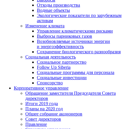
Отходы производства
Водные объекты
Экологические показатели по зарубежным
активам
Изменение климата
Управление климатическими рисками
Выбросы парниковых газов
Возобновляемые источники энергии
и энергоэффективность
Сохранение биологического разнообразия
Социальная деятельность
Социальное партнерство
Follow Up Siberia
Социальные программы для персонала
Социальные инвестиции
Спонсорство
Корпоративное управление
Обращение заместителя Председателя Совета
директоров
Итоги 2019 года
Планы на 2020 год
Общее собрание акционеров
Совет директоров
Правление