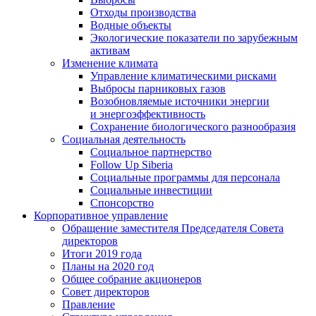
Отходы производства
Водные объекты
Экологические показатели по зарубежным
активам
Изменение климата
Управление климатическими рисками
Выбросы парниковых газов
Возобновляемые источники энергии
и энергоэффективность
Сохранение биологического разнообразия
Социальная деятельность
Социальное партнерство
Follow Up Siberia
Социальные программы для персонала
Социальные инвестиции
Спонсорство
Корпоративное управление
Обращение заместителя Председателя Совета
директоров
Итоги 2019 года
Планы на 2020 год
Общее собрание акционеров
Совет директоров
Правление