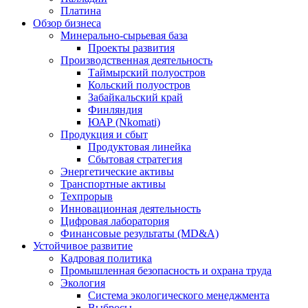
Платина
Обзор бизнеса
Минерально-сырьевая база
Проекты развития
Производственная деятельность
Таймырский полуостров
Кольский полуостров
Забайкальский край
Финляндия
ЮАР (Nkomati)
Продукция и сбыт
Продуктовая линейка
Сбытовая стратегия
Энергетические активы
Транспортные активы
Техпрорыв
Инновационная деятельность
Цифровая лаборатория
Финансовые результаты (MD&A)
Устойчивое развитие
Кадровая политика
Промышленная безопасность и охрана труда
Экология
Система экологического менеджмента
Выбросы