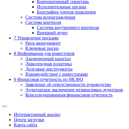
Корпоративный секретарь
Исполнительные органы
Биографии членов правления
Система вознаграждения
Система контроля
Система внутреннего контроля
Внешний аудит
7
Управление рисками
Риск-менеджмент
Ключевые риски
8
Информация для инвесторов
Акционерный капитал
Дивидендная политика
Долговые инструменты
Взаимодействие с инвеcторами
9
Финасовая отчетность по МСФО
Заявление об ответственности руководства
Аудиторское заключение независимых аудиторов
Консолидированная финансовая отчетность
Интерактивный анализ
Центр загрузки
Карта сайта