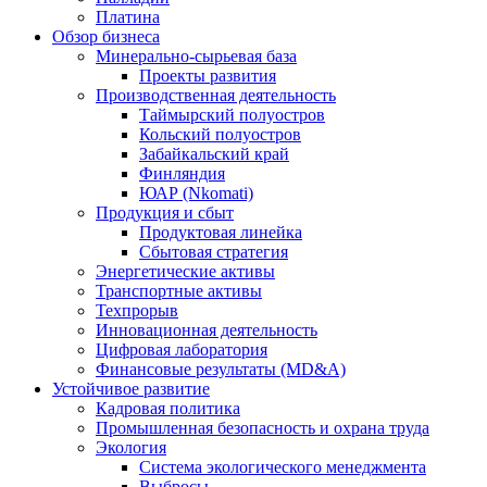
Платина
Обзор бизнеса
Минерально-сырьевая база
Проекты развития
Производственная деятельность
Таймырский полуостров
Кольский полуостров
Забайкальский край
Финляндия
ЮАР (Nkomati)
Продукция и сбыт
Продуктовая линейка
Сбытовая стратегия
Энергетические активы
Транспортные активы
Техпрорыв
Инновационная деятельность
Цифровая лаборатория
Финансовые результаты (MD&A)
Устойчивое развитие
Кадровая политика
Промышленная безопасность и охрана труда
Экология
Система экологического менеджмента
Выбросы