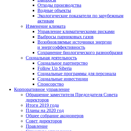
Отходы производства
Водные объекты
Экологические показатели по зарубежным
активам
Изменение климата
Управление климатическими рисками
Выбросы парниковых газов
Возобновляемые источники энергии
и энергоэффективность
Сохранение биологического разнообразия
Социальная деятельность
Социальное партнерство
Follow Up Siberia
Социальные программы для персонала
Социальные инвестиции
Спонсорство
Корпоративное управление
Обращение заместителя Председателя Совета
директоров
Итоги 2019 года
Планы на 2020 год
Общее собрание акционеров
Совет директоров
Правление