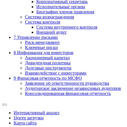
Корпоративный секретарь
Исполнительные органы
Биографии членов правления
Система вознаграждения
Система контроля
Система внутреннего контроля
Внешний аудит
7
Управление рисками
Риск-менеджмент
Ключевые риски
8
Информация для инвесторов
Акционерный капитал
Дивидендная политика
Долговые инструменты
Взаимодействие с инвеcторами
9
Финасовая отчетность по МСФО
Заявление об ответственности руководства
Аудиторское заключение независимых аудиторов
Консолидированная финансовая отчетность
Интерактивный анализ
Центр загрузки
Карта сайта