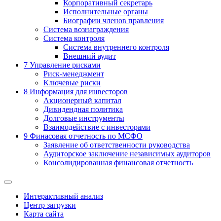
Корпоративный секретарь
Исполнительные органы
Биографии членов правления
Система вознаграждения
Система контроля
Система внутреннего контроля
Внешний аудит
7
Управление рисками
Риск-менеджмент
Ключевые риски
8
Информация для инвесторов
Акционерный капитал
Дивидендная политика
Долговые инструменты
Взаимодействие с инвеcторами
9
Финасовая отчетность по МСФО
Заявление об ответственности руководства
Аудиторское заключение независимых аудиторов
Консолидированная финансовая отчетность
Интерактивный анализ
Центр загрузки
Карта сайта