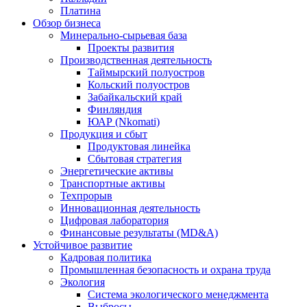
Платина
Обзор бизнеса
Минерально-сырьевая база
Проекты развития
Производственная деятельность
Таймырский полуостров
Кольский полуостров
Забайкальский край
Финляндия
ЮАР (Nkomati)
Продукция и сбыт
Продуктовая линейка
Сбытовая стратегия
Энергетические активы
Транспортные активы
Техпрорыв
Инновационная деятельность
Цифровая лаборатория
Финансовые результаты (MD&A)
Устойчивое развитие
Кадровая политика
Промышленная безопасность и охрана труда
Экология
Система экологического менеджмента
Выбросы