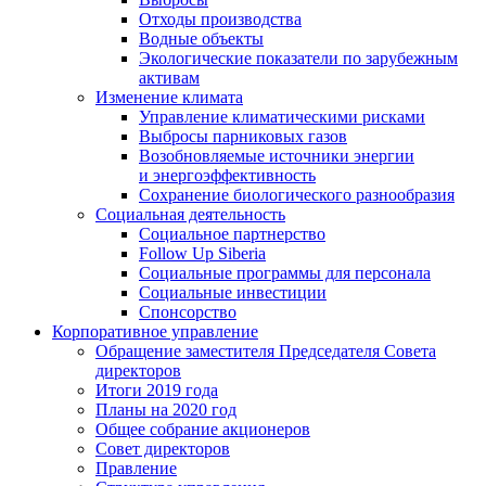
Отходы производства
Водные объекты
Экологические показатели по зарубежным
активам
Изменение климата
Управление климатическими рисками
Выбросы парниковых газов
Возобновляемые источники энергии
и энергоэффективность
Сохранение биологического разнообразия
Социальная деятельность
Социальное партнерство
Follow Up Siberia
Социальные программы для персонала
Социальные инвестиции
Спонсорство
Корпоративное управление
Обращение заместителя Председателя Совета
директоров
Итоги 2019 года
Планы на 2020 год
Общее собрание акционеров
Совет директоров
Правление