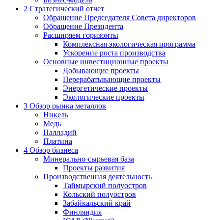
2
Стратегический отчет
Обращение Председателя Совета директоров
Обращение Президента
Расширяем горизонты
Комплексная экологическая программа
Ускорение роста производства
Основные инвестиционные проекты
Добывающие проекты
Перерабатывающие проекты
Энергетические проекты
Экологические проекты
3
Обзор рынка металлов
Никель
Медь
Палладий
Платина
4
Обзор бизнеса
Минерально-сырьевая база
Проекты развития
Производственная деятельность
Таймырский полуостров
Кольский полуостров
Забайкальский край
Финляндия