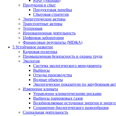
ЮАР (Nkomati)
Продукция и сбыт
Продуктовая линейка
Сбытовая стратегия
Энергетические активы
Транспортные активы
Техпрорыв
Инновационная деятельность
Цифровая лаборатория
Финансовые результаты (MD&A)
5
Устойчивое развитие
Кадровая политика
Промышленная безопасность и охрана труда
Экология
Система экологического менеджмента
Выбросы
Отходы производства
Водные объекты
Экологические показатели по зарубежным ак
Изменение климата
Управление климатическими рисками
Выбросы парниковых газов
Возобновляемые источники энергии и энерго
Сохранение биологического разнообразия
Социальная деятельность