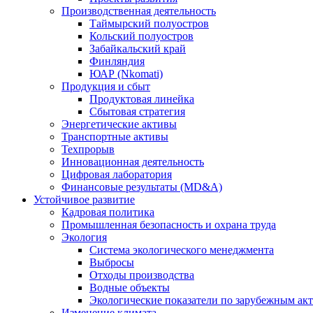
Производственная деятельность
Таймырский полуостров
Кольский полуостров
Забайкальский край
Финляндия
ЮАР (Nkomati)
Продукция и сбыт
Продуктовая линейка
Сбытовая стратегия
Энергетические активы
Транспортные активы
Техпрорыв
Инновационная деятельность
Цифровая лаборатория
Финансовые результаты (MD&A)
Устойчивое развитие
Кадровая политика
Промышленная безопасность и охрана труда
Экология
Система экологического менеджмента
Выбросы
Отходы производства
Водные объекты
Экологические показатели по зарубежным ак
Изменение климата