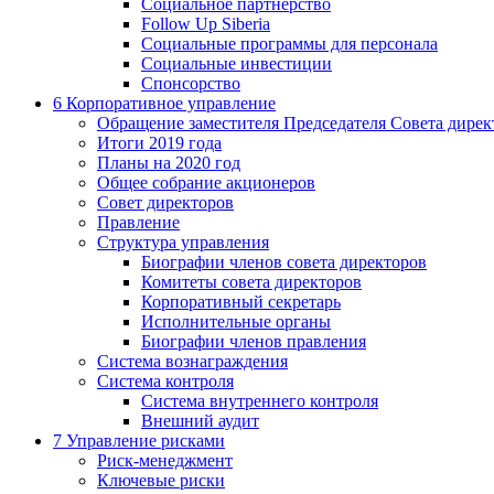
Социальное партнерство
Follow Up Siberia
Социальные программы для персонала
Социальные инвестиции
Спонсорство
6
Корпоративное управление
Обращение заместителя Председателя Совета дирек
Итоги 2019 года
Планы на 2020 год
Общее собрание акционеров
Совет директоров
Правление
Структура управления
Биографии членов совета директоров
Комитеты совета директоров
Корпоративный секретарь
Исполнительные органы
Биографии членов правления
Система вознаграждения
Система контроля
Система внутреннего контроля
Внешний аудит
7
Управление рисками
Риск-менеджмент
Ключевые риски