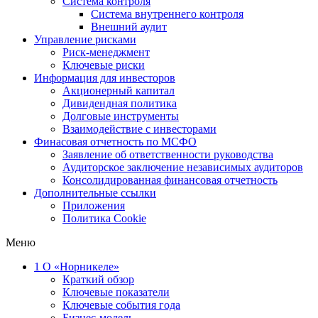
Система контроля
Система внутреннего контроля
Внешний аудит
Управление рисками
Риск-менеджмент
Ключевые риски
Информация для инвесторов
Акционерный капитал
Дивидендная политика
Долговые инструменты
Взаимодействие с инвеcторами
Финасовая отчетность по МСФО
Заявление об ответственности руководства
Аудиторское заключение независимых аудиторов
Консолидированная финансовая отчетность
Дополнительные ссылки
Приложения
Политика Cookie
Меню
1
О «Норникеле»
Краткий обзор
Ключевые показатели
Ключевые события года
Бизнес-модель