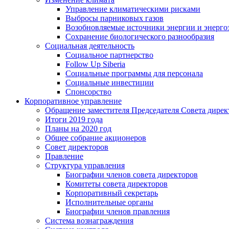
Управление климатическими рисками
Выбросы парниковых газов
Возобновляемые источники энергии и энерго
Сохранение биологического разнообразия
Социальная деятельность
Социальное партнерство
Follow Up Siberia
Социальные программы для персонала
Социальные инвестиции
Спонсорство
Корпоративное управление
Обращение заместителя Председателя Совета дирек
Итоги 2019 года
Планы на 2020 год
Общее собрание акционеров
Совет директоров
Правление
Структура управления
Биографии членов совета директоров
Комитеты совета директоров
Корпоративный секретарь
Исполнительные органы
Биографии членов правления
Система вознаграждения