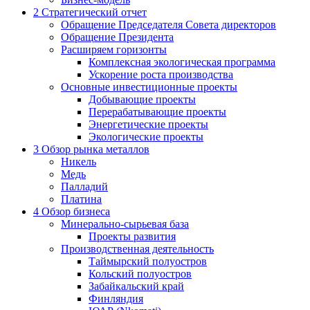
2
Стратегический отчет
Обращение Председателя Совета директоров
Обращение Президента
Расширяем горизонты
Комплексная экологическая программа
Ускорение роста производства
Основные инвестиционные проекты
Добывающие проекты
Перерабатывающие проекты
Энергетические проекты
Экологические проекты
3
Обзор рынка металлов
Никель
Медь
Палладий
Платина
4
Обзор бизнеса
Минерально-сырьевая база
Проекты развития
Производственная деятельность
Таймырский полуостров
Кольский полуостров
Забайкальский край
Финляндия