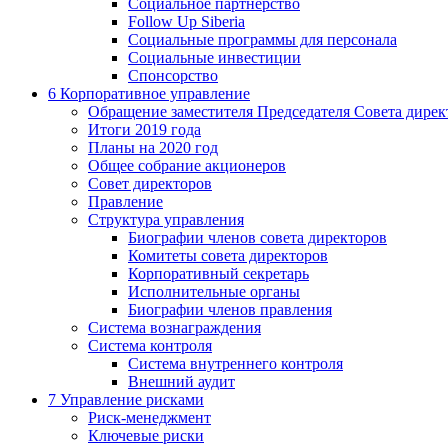
Социальное партнерство
Follow Up Siberia
Социальные программы для персонала
Социальные инвестиции
Спонсорство
6
Корпоративное управление
Обращение заместителя Председателя Совета дирек
Итоги 2019 года
Планы на 2020 год
Общее собрание акционеров
Совет директоров
Правление
Структура управления
Биографии членов совета директоров
Комитеты совета директоров
Корпоративный секретарь
Исполнительные органы
Биографии членов правления
Система вознаграждения
Система контроля
Система внутреннего контроля
Внешний аудит
7
Управление рисками
Риск-менеджмент
Ключевые риски