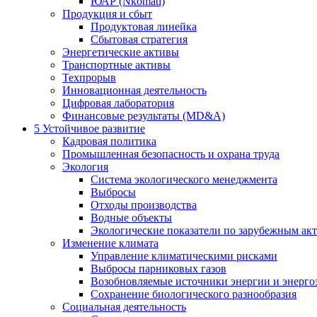
ЮАР (Nkomati)
Продукция и сбыт
Продуктовая линейка
Сбытовая стратегия
Энергетические активы
Транспортные активы
Техпрорыв
Инновационная деятельность
Цифровая лаборатория
Финансовые результаты (MD&A)
5
Устойчивое развитие
Кадровая политика
Промышленная безопасность и охрана труда
Экология
Система экологического менеджмента
Выбросы
Отходы производства
Водные объекты
Экологические показатели по зарубежным ак
Изменение климата
Управление климатическими рисками
Выбросы парниковых газов
Возобновляемые источники энергии и энерго
Сохранение биологического разнообразия
Социальная деятельность