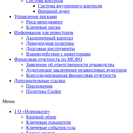
Система контроля
Система внутреннего контроля
Внешний аудит
Управление рисками
Риск-менеджмент
Ключевые риски
Информация для инвесторов
Акционерный капитал
Дивидендная политика
Долговые инструменты
Взаимодействие с инвеcторами
Финасовая отчетность по МСФО
Заявление об ответственности руководства
Аудиторское заключение независимых аудиторов
Консолидированная финансовая отчетность
Дополнительные ссылки
Приложения
Политика Cookie
Меню
1
О «Норникеле»
Краткий обзор
Ключевые показатели
Ключевые события года
Бизнес-модель