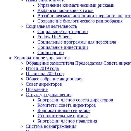
Управление климатическими рисками
Выбросы парниковых газов
Возобновляемые источники энергии и энерго
Сохранение биологического разнообразия
Социальная деятельность
Социальное партнерство
Follow Up Siberia
Социальные программы для персонала
Социальные инвестиции
Спонсорство
Корпоративное управление
Обращение заместителя Председателя Совета дирек
Итоги 2019 года
Планы на 2020 год
Общее собрание акционеров
Совет директоров
Правление
Структура управления
Биографии членов совета директоров
Комитеты совета директоров
Корпоративный секретарь
Исполнительные органы
Биографии членов правления
Система вознаграждения