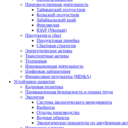
Производственная деятельность
Таймырский полуостров
Кольский полуостров
Забайкальский край
Финляндия
ЮАР (Nkomati)
Продукция и сбыт
Продуктовая линейка
Сбытовая стратегия
Энергетические активы
Транспортные активы
Техпрорыв
Инновационная деятельность
Цифровая лаборатория
Финансовые результаты (MD&A)
Устойчивое развитие
Кадровая политика
Промышленная безопасность и охрана труда
Экология
Система экологического менеджмента
Выбросы
Отходы производства
Водные объекты
Экологические показатели по зарубежным ак
Изменение климата