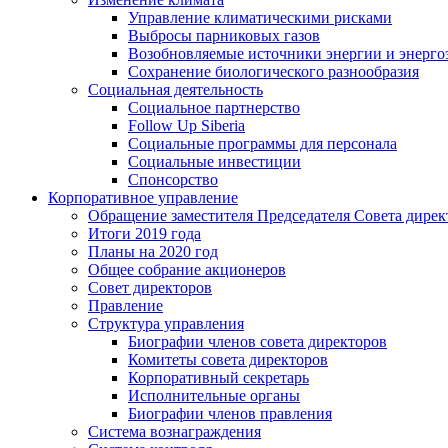
Управление климатическими рисками
Выбросы парниковых газов
Возобновляемые источники энергии и энерго
Сохранение биологического разнообразия
Социальная деятельность
Социальное партнерство
Follow Up Siberia
Социальные программы для персонала
Социальные инвестиции
Спонсорство
Корпоративное управление
Обращение заместителя Председателя Совета дирек
Итоги 2019 года
Планы на 2020 год
Общее собрание акционеров
Совет директоров
Правление
Структура управления
Биографии членов совета директоров
Комитеты совета директоров
Корпоративный секретарь
Исполнительные органы
Биографии членов правления
Система вознаграждения