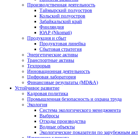
Производственная деятельность
Таймырский полуостров
Кольский полуостров
Забайкальский край
Финляндия
ЮАР (Nkomati)
Продукция и сбыт
Продуктовая линейка
Сбытовая стратегия
Энергетические активы
Транспортные активы
Техпрорыв
Инновационная деятельность
Цифровая лаборатория
Финансовые результаты (MD&A)
Устойчивое развитие
Кадровая политика
Промышленная безопасность и охрана труда
Экология
Система экологического менеджмента
Выбросы
Отходы производства
Водные объекты
Экологические показатели по зарубежным ак
Изменение климата