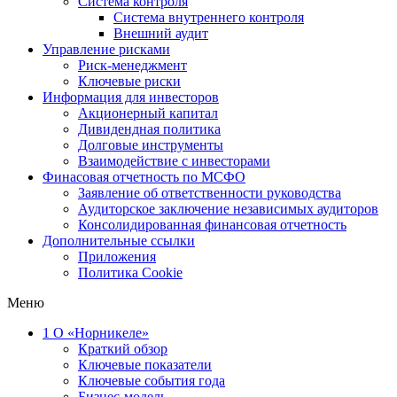
Система контроля
Система внутреннего контроля
Внешний аудит
Управление рисками
Риск-менеджмент
Ключевые риски
Информация для инвесторов
Акционерный капитал
Дивидендная политика
Долговые инструменты
Взаимодействие с инвеcторами
Финасовая отчетность по МСФО
Заявление об ответственности руководства
Аудиторское заключение независимых аудиторов
Консолидированная финансовая отчетность
Дополнительные ссылки
Приложения
Политика Cookie
Меню
1
О «Норникеле»
Краткий обзор
Ключевые показатели
Ключевые события года
Бизнес-модель