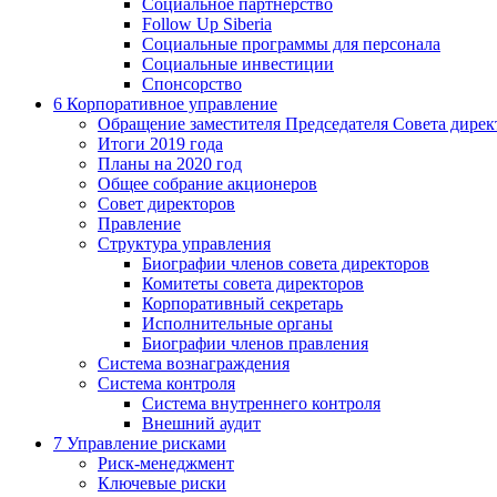
Социальное партнерство
Follow Up Siberia
Социальные программы для персонала
Социальные инвестиции
Спонсорство
6
Корпоративное управление
Обращение заместителя Председателя Совета дирек
Итоги 2019 года
Планы на 2020 год
Общее собрание акционеров
Совет директоров
Правление
Структура управления
Биографии членов совета директоров
Комитеты совета директоров
Корпоративный секретарь
Исполнительные органы
Биографии членов правления
Система вознаграждения
Система контроля
Система внутреннего контроля
Внешний аудит
7
Управление рисками
Риск-менеджмент
Ключевые риски