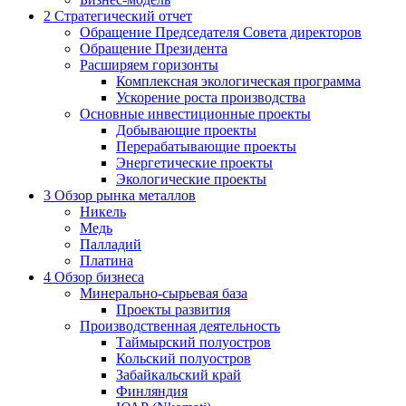
2
Стратегический отчет
Обращение Председателя Совета директоров
Обращение Президента
Расширяем горизонты
Комплексная экологическая программа
Ускорение роста производства
Основные инвестиционные проекты
Добывающие проекты
Перерабатывающие проекты
Энергетические проекты
Экологические проекты
3
Обзор рынка металлов
Никель
Медь
Палладий
Платина
4
Обзор бизнеса
Минерально-сырьевая база
Проекты развития
Производственная деятельность
Таймырский полуостров
Кольский полуостров
Забайкальский край
Финляндия