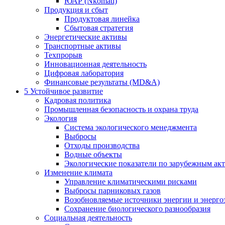
ЮАР (Nkomati)
Продукция и сбыт
Продуктовая линейка
Сбытовая стратегия
Энергетические активы
Транспортные активы
Техпрорыв
Инновационная деятельность
Цифровая лаборатория
Финансовые результаты (MD&A)
5
Устойчивое развитие
Кадровая политика
Промышленная безопасность и охрана труда
Экология
Система экологического менеджмента
Выбросы
Отходы производства
Водные объекты
Экологические показатели по зарубежным ак
Изменение климата
Управление климатическими рисками
Выбросы парниковых газов
Возобновляемые источники энергии и энерго
Сохранение биологического разнообразия
Социальная деятельность