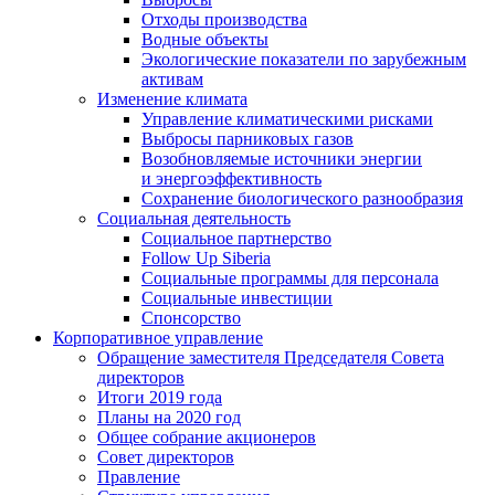
Отходы производства
Водные объекты
Экологические показатели по зарубежным
активам
Изменение климата
Управление климатическими рисками
Выбросы парниковых газов
Возобновляемые источники энергии
и энергоэффективность
Сохранение биологического разнообразия
Социальная деятельность
Социальное партнерство
Follow Up Siberia
Социальные программы для персонала
Социальные инвестиции
Спонсорство
Корпоративное управление
Обращение заместителя Председателя Совета
директоров
Итоги 2019 года
Планы на 2020 год
Общее собрание акционеров
Совет директоров
Правление