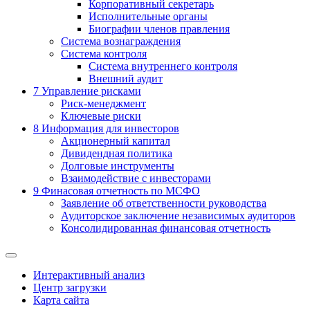
Корпоративный секретарь
Исполнительные органы
Биографии членов правления
Система вознаграждения
Система контроля
Система внутреннего контроля
Внешний аудит
7
Управление рисками
Риск-менеджмент
Ключевые риски
8
Информация для инвесторов
Акционерный капитал
Дивидендная политика
Долговые инструменты
Взаимодействие с инвеcторами
9
Финасовая отчетность по МСФО
Заявление об ответственности руководства
Аудиторское заключение независимых аудиторов
Консолидированная финансовая отчетность
Интерактивный анализ
Центр загрузки
Карта сайта