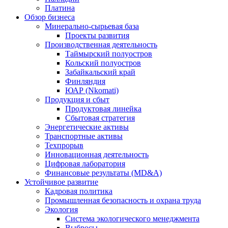
Платина
Обзор бизнеса
Минерально-сырьевая база
Проекты развития
Производственная деятельность
Таймырский полуостров
Кольский полуостров
Забайкальский край
Финляндия
ЮАР (Nkomati)
Продукция и сбыт
Продуктовая линейка
Сбытовая стратегия
Энергетические активы
Транспортные активы
Техпрорыв
Инновационная деятельность
Цифровая лаборатория
Финансовые результаты (MD&A)
Устойчивое развитие
Кадровая политика
Промышленная безопасность и охрана труда
Экология
Система экологического менеджмента
Выбросы