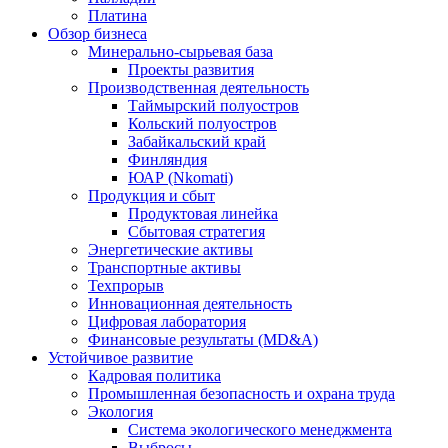
Платина
Обзор бизнеса
Минерально-сырьевая база
Проекты развития
Производственная деятельность
Таймырский полуостров
Кольский полуостров
Забайкальский край
Финляндия
ЮАР (Nkomati)
Продукция и сбыт
Продуктовая линейка
Сбытовая стратегия
Энергетические активы
Транспортные активы
Техпрорыв
Инновационная деятельность
Цифровая лаборатория
Финансовые результаты (MD&A)
Устойчивое развитие
Кадровая политика
Промышленная безопасность и охрана труда
Экология
Система экологического менеджмента
Выбросы