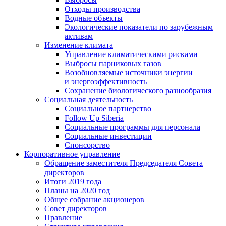
Отходы производства
Водные объекты
Экологические показатели по зарубежным
активам
Изменение климата
Управление климатическими рисками
Выбросы парниковых газов
Возобновляемые источники энергии
и энергоэффективность
Сохранение биологического разнообразия
Социальная деятельность
Социальное партнерство
Follow Up Siberia
Социальные программы для персонала
Социальные инвестиции
Спонсорство
Корпоративное управление
Обращение заместителя Председателя Совета
директоров
Итоги 2019 года
Планы на 2020 год
Общее собрание акционеров
Совет директоров
Правление