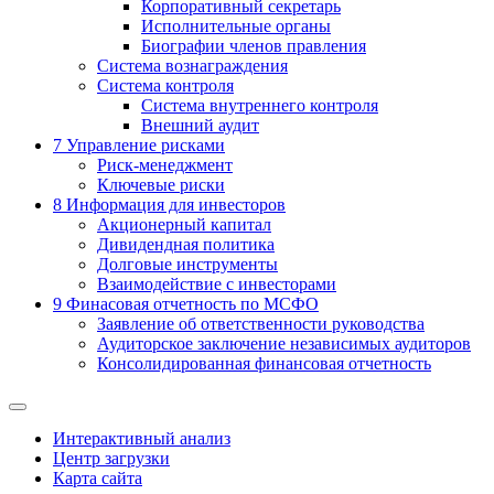
Корпоративный секретарь
Исполнительные органы
Биографии членов правления
Система вознаграждения
Система контроля
Система внутреннего контроля
Внешний аудит
7
Управление рисками
Риск-менеджмент
Ключевые риски
8
Информация для инвесторов
Акционерный капитал
Дивидендная политика
Долговые инструменты
Взаимодействие с инвеcторами
9
Финасовая отчетность по МСФО
Заявление об ответственности руководства
Аудиторское заключение независимых аудиторов
Консолидированная финансовая отчетность
Интерактивный анализ
Центр загрузки
Карта сайта