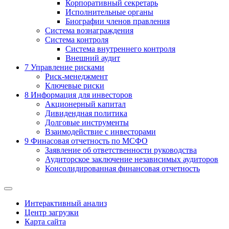
Корпоративный секретарь
Исполнительные органы
Биографии членов правления
Система вознаграждения
Система контроля
Система внутреннего контроля
Внешний аудит
7
Управление рисками
Риск-менеджмент
Ключевые риски
8
Информация для инвесторов
Акционерный капитал
Дивидендная политика
Долговые инструменты
Взаимодействие с инвеcторами
9
Финасовая отчетность по МСФО
Заявление об ответственности руководства
Аудиторское заключение независимых аудиторов
Консолидированная финансовая отчетность
Интерактивный анализ
Центр загрузки
Карта сайта