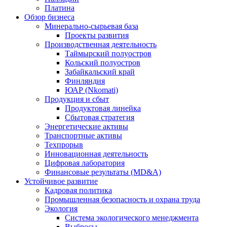
Платина
Обзор бизнеса
Минерально-сырьевая база
Проекты развития
Производственная деятельность
Таймырский полуостров
Кольский полуостров
Забайкальский край
Финляндия
ЮАР (Nkomati)
Продукция и сбыт
Продуктовая линейка
Сбытовая стратегия
Энергетические активы
Транспортные активы
Техпрорыв
Инновационная деятельность
Цифровая лаборатория
Финансовые результаты (MD&A)
Устойчивое развитие
Кадровая политика
Промышленная безопасность и охрана труда
Экология
Система экологического менеджмента
Выбросы