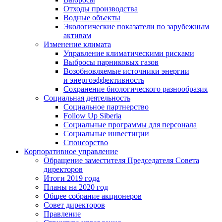
Отходы производства
Водные объекты
Экологические показатели по зарубежным
активам
Изменение климата
Управление климатическими рисками
Выбросы парниковых газов
Возобновляемые источники энергии
и энергоэффективность
Сохранение биологического разнообразия
Социальная деятельность
Социальное партнерство
Follow Up Siberia
Социальные программы для персонала
Социальные инвестиции
Спонсорство
Корпоративное управление
Обращение заместителя Председателя Совета
директоров
Итоги 2019 года
Планы на 2020 год
Общее собрание акционеров
Совет директоров
Правление