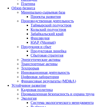
Платина
Обзор бизнеса
Минерально-сырьевая база
Проекты развития
Производственная деятельность
Таймырский полуостров
Кольский полуостров
Забайкальский край
Финляндия
ЮАР (Nkomati)
Продукция и сбыт
Продуктовая линейка
Сбытовая стратегия
Энергетические активы
Транспортные активы
Техпрорыв
Инновационная деятельность
Цифровая лаборатория
Финансовые результаты (MD&A)
Устойчивое развитие
Кадровая политика
Промышленная безопасность и охрана труда
Экология
Система экологического менеджмента
Выбросы