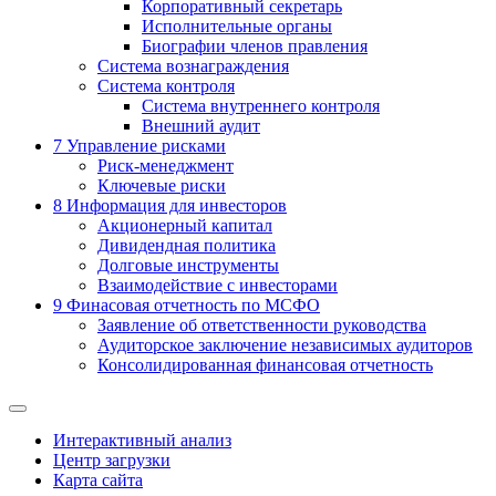
Корпоративный секретарь
Исполнительные органы
Биографии членов правления
Система вознаграждения
Система контроля
Система внутреннего контроля
Внешний аудит
7
Управление рисками
Риск-менеджмент
Ключевые риски
8
Информация для инвесторов
Акционерный капитал
Дивидендная политика
Долговые инструменты
Взаимодействие с инвеcторами
9
Финасовая отчетность по МСФО
Заявление об ответственности руководства
Аудиторское заключение независимых аудиторов
Консолидированная финансовая отчетность
Интерактивный анализ
Центр загрузки
Карта сайта