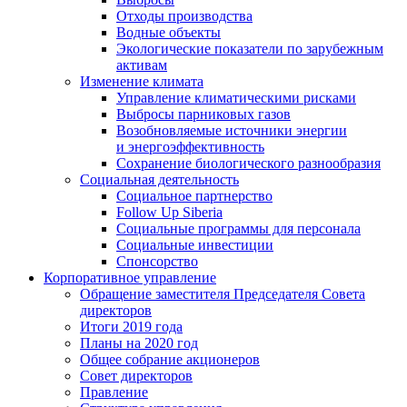
Отходы производства
Водные объекты
Экологические показатели по зарубежным
активам
Изменение климата
Управление климатическими рисками
Выбросы парниковых газов
Возобновляемые источники энергии
и энергоэффективность
Сохранение биологического разнообразия
Социальная деятельность
Социальное партнерство
Follow Up Siberia
Социальные программы для персонала
Социальные инвестиции
Спонсорство
Корпоративное управление
Обращение заместителя Председателя Совета
директоров
Итоги 2019 года
Планы на 2020 год
Общее собрание акционеров
Совет директоров
Правление