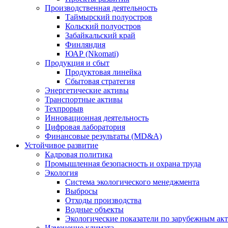
Производственная деятельность
Таймырский полуостров
Кольский полуостров
Забайкальский край
Финляндия
ЮАР (Nkomati)
Продукция и сбыт
Продуктовая линейка
Сбытовая стратегия
Энергетические активы
Транспортные активы
Техпрорыв
Инновационная деятельность
Цифровая лаборатория
Финансовые результаты (MD&A)
Устойчивое развитие
Кадровая политика
Промышленная безопасность и охрана труда
Экология
Система экологического менеджмента
Выбросы
Отходы производства
Водные объекты
Экологические показатели по зарубежным ак
Изменение климата