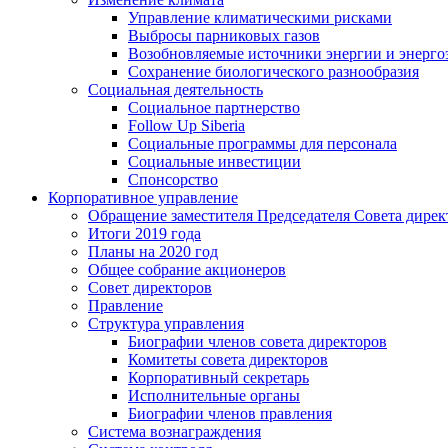
Управление климатическими рисками
Выбросы парниковых газов
Возобновляемые источники энергии и энерго
Сохранение биологического разнообразия
Социальная деятельность
Социальное партнерство
Follow Up Siberia
Социальные программы для персонала
Социальные инвестиции
Спонсорство
Корпоративное управление
Обращение заместителя Председателя Совета дирек
Итоги 2019 года
Планы на 2020 год
Общее собрание акционеров
Совет директоров
Правление
Структура управления
Биографии членов совета директоров
Комитеты совета директоров
Корпоративный секретарь
Исполнительные органы
Биографии членов правления
Система вознаграждения