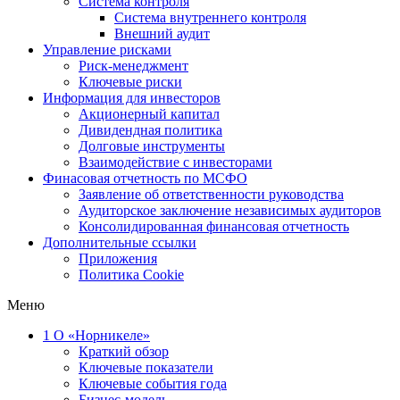
Система контроля
Система внутреннего контроля
Внешний аудит
Управление рисками
Риск-менеджмент
Ключевые риски
Информация для инвесторов
Акционерный капитал
Дивидендная политика
Долговые инструменты
Взаимодействие с инвеcторами
Финасовая отчетность по МСФО
Заявление об ответственности руководства
Аудиторское заключение независимых аудиторов
Консолидированная финансовая отчетность
Дополнительные ссылки
Приложения
Политика Cookie
Меню
1
О «Норникеле»
Краткий обзор
Ключевые показатели
Ключевые события года
Бизнес-модель