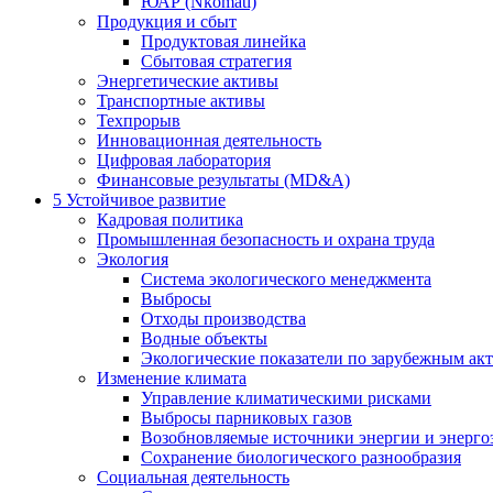
ЮАР (Nkomati)
Продукция и сбыт
Продуктовая линейка
Сбытовая стратегия
Энергетические активы
Транспортные активы
Техпрорыв
Инновационная деятельность
Цифровая лаборатория
Финансовые результаты (MD&A)
5
Устойчивое развитие
Кадровая политика
Промышленная безопасность и охрана труда
Экология
Система экологического менеджмента
Выбросы
Отходы производства
Водные объекты
Экологические показатели по зарубежным ак
Изменение климата
Управление климатическими рисками
Выбросы парниковых газов
Возобновляемые источники энергии и энерго
Сохранение биологического разнообразия
Социальная деятельность