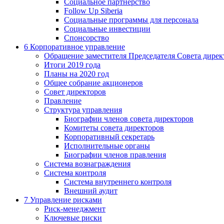
Социальное партнерство
Follow Up Siberia
Социальные программы для персонала
Социальные инвестиции
Спонсорство
6
Корпоративное управление
Обращение заместителя Председателя Совета дирек
Итоги 2019 года
Планы на 2020 год
Общее собрание акционеров
Совет директоров
Правление
Структура управления
Биографии членов совета директоров
Комитеты совета директоров
Корпоративный секретарь
Исполнительные органы
Биографии членов правления
Система вознаграждения
Система контроля
Система внутреннего контроля
Внешний аудит
7
Управление рисками
Риск-менеджмент
Ключевые риски