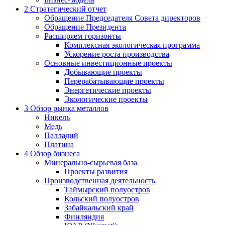
2
Стратегический отчет
Обращение Председателя Совета директоров
Обращение Президента
Расширяем горизонты
Комплексная экологическая программа
Ускорение роста производства
Основные инвестиционные проекты
Добывающие проекты
Перерабатывающие проекты
Энергетические проекты
Экологические проекты
3
Обзор рынка металлов
Никель
Медь
Палладий
Платина
4
Обзор бизнеса
Минерально-сырьевая база
Проекты развития
Производственная деятельность
Таймырский полуостров
Кольский полуостров
Забайкальский край
Финляндия