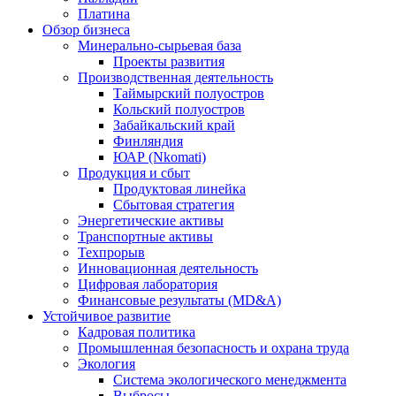
Платина
Обзор бизнеса
Минерально-сырьевая база
Проекты развития
Производственная деятельность
Таймырский полуостров
Кольский полуостров
Забайкальский край
Финляндия
ЮАР (Nkomati)
Продукция и сбыт
Продуктовая линейка
Сбытовая стратегия
Энергетические активы
Транспортные активы
Техпрорыв
Инновационная деятельность
Цифровая лаборатория
Финансовые результаты (MD&A)
Устойчивое развитие
Кадровая политика
Промышленная безопасность и охрана труда
Экология
Система экологического менеджмента
Выбросы