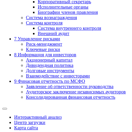
Корпоративный секретарь
Исполнительные органы
Биографии членов правления
Система вознаграждения
Система контроля
Система внутреннего контроля
Внешний аудит
7
Управление рисками
Риск-менеджмент
Ключевые риски
8
Информация для инвесторов
Акционерный капитал
Дивидендная политика
Долговые инструменты
Взаимодействие с инвеcторами
9
Финасовая отчетность по МСФО
Заявление об ответственности руководства
Аудиторское заключение независимых аудиторов
Консолидированная финансовая отчетность
Интерактивный анализ
Центр загрузки
Карта сайта