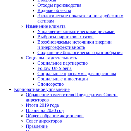
Отходы производства
Водные объекты
Экологические показатели по зарубежным
активам
Изменение климата
Управление климатическими рисками
Выбросы парниковых газов
Возобновляемые источники энергии
и энергоэффективность
Сохранение биологического разнообразия
Социальная деятельность
Социальное партнерство
Follow Up Siberia
Социальные программы для персонала
Социальные инвестиции
Спонсорство
Корпоративное управление
Обращение заместителя Председателя Совета
директоров
Итоги 2019 года
Планы на 2020 год
Общее собрание акционеров
Совет директоров
Правление