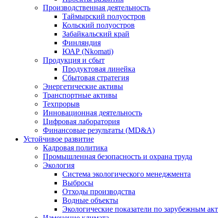
Производственная деятельность
Таймырский полуостров
Кольский полуостров
Забайкальский край
Финляндия
ЮАР (Nkomati)
Продукция и сбыт
Продуктовая линейка
Сбытовая стратегия
Энергетические активы
Транспортные активы
Техпрорыв
Инновационная деятельность
Цифровая лаборатория
Финансовые результаты (MD&A)
Устойчивое развитие
Кадровая политика
Промышленная безопасность и охрана труда
Экология
Система экологического менеджмента
Выбросы
Отходы производства
Водные объекты
Экологические показатели по зарубежным ак
Изменение климата