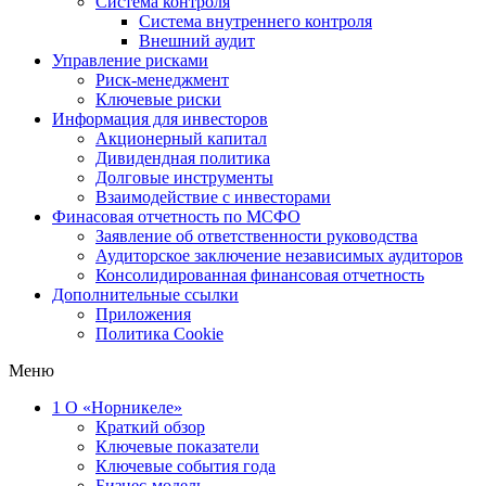
Система контроля
Система внутреннего контроля
Внешний аудит
Управление рисками
Риск-менеджмент
Ключевые риски
Информация для инвесторов
Акционерный капитал
Дивидендная политика
Долговые инструменты
Взаимодействие с инвеcторами
Финасовая отчетность по МСФО
Заявление об ответственности руководства
Аудиторское заключение независимых аудиторов
Консолидированная финансовая отчетность
Дополнительные ссылки
Приложения
Политика Cookie
Меню
1
О «Норникеле»
Краткий обзор
Ключевые показатели
Ключевые события года
Бизнес-модель