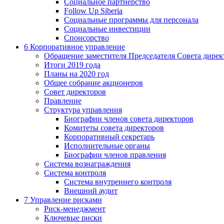
Социальное партнерство
Follow Up Siberia
Социальные программы для персонала
Социальные инвестиции
Спонсорство
6
Корпоративное управление
Обращение заместителя Председателя Совета дирек
Итоги 2019 года
Планы на 2020 год
Общее собрание акционеров
Совет директоров
Правление
Структура управления
Биографии членов совета директоров
Комитеты совета директоров
Корпоративный секретарь
Исполнительные органы
Биографии членов правления
Система вознаграждения
Система контроля
Система внутреннего контроля
Внешний аудит
7
Управление рисками
Риск-менеджмент
Ключевые риски