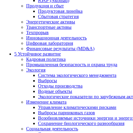
ЮАР (Nkomati)
Продукция и сбыт
Продуктовая линейка
Сбытовая стратегия
Энергетические активы
Транспортные активы
Техпрорыв
Инновационная деятельность
Цифровая лаборатория
Финансовые результаты (MD&A)
5
Устойчивое развитие
Кадровая политика
Промышленная безопасность и охрана труда
Экология
Система экологического менеджмента
Выбросы
Отходы производства
Водные объекты
Экологические показатели по зарубежным ак
Изменение климата
Управление климатическими рисками
Выбросы парниковых газов
Возобновляемые источники энергии и энерго
Сохранение биологического разнообразия
Социальная деятельность