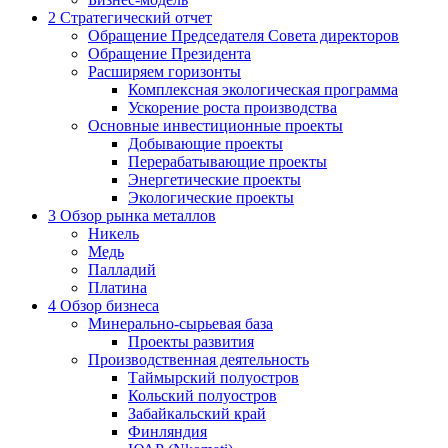
2
Стратегический отчет
Обращение Председателя Совета директоров
Обращение Президента
Расширяем горизонты
Комплексная экологическая программа
Ускорение роста производства
Основные инвестиционные проекты
Добывающие проекты
Перерабатывающие проекты
Энергетические проекты
Экологические проекты
3
Обзор рынка металлов
Никель
Медь
Палладий
Платина
4
Обзор бизнеса
Минерально-сырьевая база
Проекты развития
Производственная деятельность
Таймырский полуостров
Кольский полуостров
Забайкальский край
Финляндия