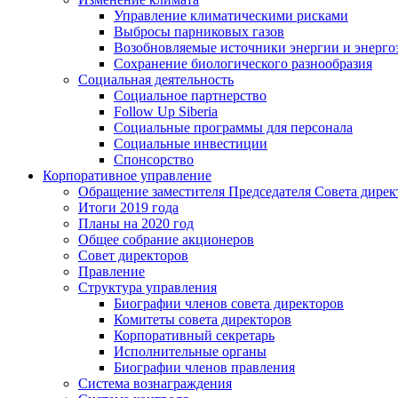
Управление климатическими рисками
Выбросы парниковых газов
Возобновляемые источники энергии и энерго
Сохранение биологического разнообразия
Социальная деятельность
Социальное партнерство
Follow Up Siberia
Социальные программы для персонала
Социальные инвестиции
Спонсорство
Корпоративное управление
Обращение заместителя Председателя Совета дирек
Итоги 2019 года
Планы на 2020 год
Общее собрание акционеров
Совет директоров
Правление
Структура управления
Биографии членов совета директоров
Комитеты совета директоров
Корпоративный секретарь
Исполнительные органы
Биографии членов правления
Система вознаграждения