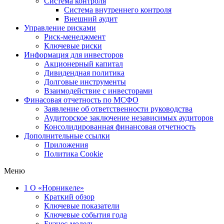
Система контроля
Система внутреннего контроля
Внешний аудит
Управление рисками
Риск-менеджмент
Ключевые риски
Информация для инвесторов
Акционерный капитал
Дивидендная политика
Долговые инструменты
Взаимодействие с инвеcторами
Финасовая отчетность по МСФО
Заявление об ответственности руководства
Аудиторское заключение независимых аудиторов
Консолидированная финансовая отчетность
Дополнительные ссылки
Приложения
Политика Cookie
Меню
1
О «Норникеле»
Краткий обзор
Ключевые показатели
Ключевые события года
Бизнес-модель