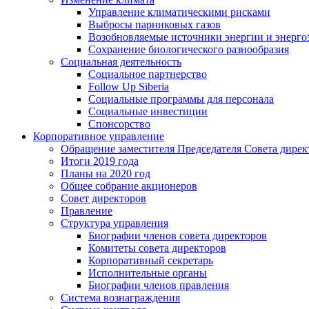
Управление климатическими рисками
Выбросы парниковых газов
Возобновляемые источники энергии и энерго
Сохранение биологического разнообразия
Социальная деятельность
Социальное партнерство
Follow Up Siberia
Социальные программы для персонала
Социальные инвестиции
Спонсорство
Корпоративное управление
Обращение заместителя Председателя Совета дирек
Итоги 2019 года
Планы на 2020 год
Общее собрание акционеров
Совет директоров
Правление
Структура управления
Биографии членов совета директоров
Комитеты совета директоров
Корпоративный секретарь
Исполнительные органы
Биографии членов правления
Система вознаграждения