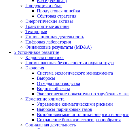
ЮАР (Nkomati)
Продукция и сбыт
Продуктовая линейка
Сбытовая стратегия
Энергетические активы
Транспортные активы
Техпрорыв
Инновационная деятельность
Цифровая лаборатория
Финансовые результаты (MD&A)
5
Устойчивое развитие
Кадровая политика
Промышленная безопасность и охрана труда
Экология
Система экологического менеджмента
Выбросы
Отходы производства
Водные объекты
Экологические показатели по зарубежным ак
Изменение климата
Управление климатическими рисками
Выбросы парниковых газов
Возобновляемые источники энергии и энерго
Сохранение биологического разнообразия
Социальная деятельность