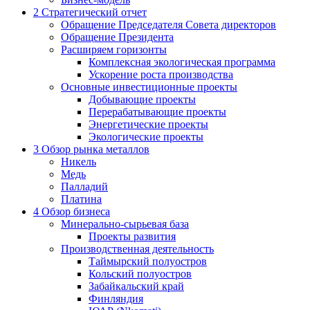
2
Стратегический отчет
Обращение Председателя Совета директоров
Обращение Президента
Расширяем горизонты
Комплексная экологическая программа
Ускорение роста производства
Основные инвестиционные проекты
Добывающие проекты
Перерабатывающие проекты
Энергетические проекты
Экологические проекты
3
Обзор рынка металлов
Никель
Медь
Палладий
Платина
4
Обзор бизнеса
Минерально-сырьевая база
Проекты развития
Производственная деятельность
Таймырский полуостров
Кольский полуостров
Забайкальский край
Финляндия