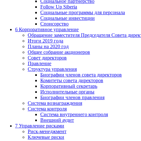
Социальное партнерство
Follow Up Siberia
Социальные программы для персонала
Социальные инвестиции
Спонсорство
6
Корпоративное управление
Обращение заместителя Председателя Совета дирек
Итоги 2019 года
Планы на 2020 год
Общее собрание акционеров
Совет директоров
Правление
Структура управления
Биографии членов совета директоров
Комитеты совета директоров
Корпоративный секретарь
Исполнительные органы
Биографии членов правления
Система вознаграждения
Система контроля
Система внутреннего контроля
Внешний аудит
7
Управление рисками
Риск-менеджмент
Ключевые риски