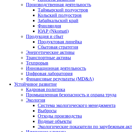
Производственная деятельность
Таймырский полуостров
Кольский полуостров
Забайкальский край
Финляндия
ЮАР (Nkomati)
Продукция и сбыт
Продуктовая линейка
Сбытовая стратегия
Энергетические активы
Транспортные активы
Техпрорыв
Инновационная деятельность
Цифровая лаборатория
Финансовые результаты (MD&A)
Устойчивое развитие
Кадровая политика
Промышленная безопасность и охрана труда
Экология
Система экологического менеджмента
Выбросы
Отходы производства
Водные объекты
Экологические показатели по зарубежным ак
Изменение климата