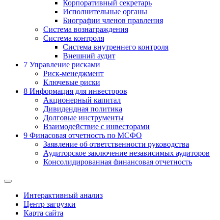
Корпоративный секретарь
Исполнительные органы
Биографии членов правления
Система вознаграждения
Система контроля
Система внутреннего контроля
Внешний аудит
7
Управление рисками
Риск-менеджмент
Ключевые риски
8
Информация для инвесторов
Акционерный капитал
Дивидендная политика
Долговые инструменты
Взаимодействие с инвеcторами
9
Финасовая отчетность по МСФО
Заявление об ответственности руководства
Аудиторское заключение независимых аудиторов
Консолидированная финансовая отчетность
Интерактивный анализ
Центр загрузки
Карта сайта