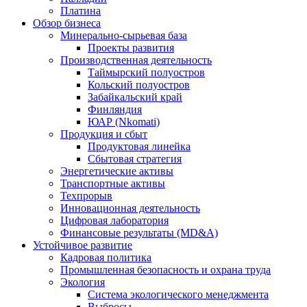
Платина
Обзор бизнеса
Минерально-сырьевая база
Проекты развития
Производственная деятельность
Таймырский полуостров
Кольский полуостров
Забайкальский край
Финляндия
ЮАР (Nkomati)
Продукция и сбыт
Продуктовая линейка
Сбытовая стратегия
Энергетические активы
Транспортные активы
Техпрорыв
Инновационная деятельность
Цифровая лаборатория
Финансовые результаты (MD&A)
Устойчивое развитие
Кадровая политика
Промышленная безопасность и охрана труда
Экология
Система экологического менеджмента
Выбросы