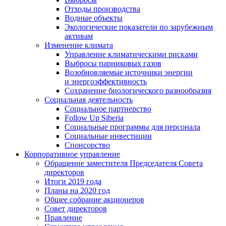
Отходы производства
Водные объекты
Экологические показатели по зарубежным
активам
Изменение климата
Управление климатическими рисками
Выбросы парниковых газов
Возобновляемые источники энергии
и энергоэффективность
Сохранение биологического разнообразия
Социальная деятельность
Социальное партнерство
Follow Up Siberia
Социальные программы для персонала
Социальные инвестиции
Спонсорство
Корпоративное управление
Обращение заместителя Председателя Совета
директоров
Итоги 2019 года
Планы на 2020 год
Общее собрание акционеров
Совет директоров
Правление