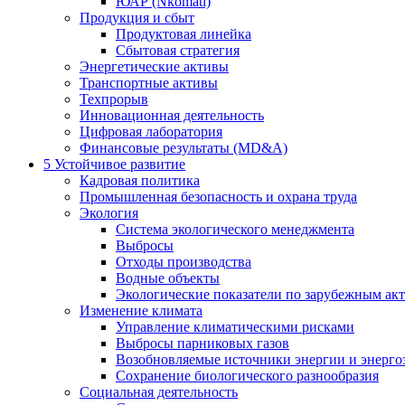
ЮАР (Nkomati)
Продукция и сбыт
Продуктовая линейка
Сбытовая стратегия
Энергетические активы
Транспортные активы
Техпрорыв
Инновационная деятельность
Цифровая лаборатория
Финансовые результаты (MD&A)
5
Устойчивое развитие
Кадровая политика
Промышленная безопасность и охрана труда
Экология
Система экологического менеджмента
Выбросы
Отходы производства
Водные объекты
Экологические показатели по зарубежным ак
Изменение климата
Управление климатическими рисками
Выбросы парниковых газов
Возобновляемые источники энергии и энерго
Сохранение биологического разнообразия
Социальная деятельность