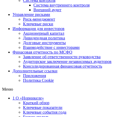
Система контроля
Система внутреннего контроля
Внешний аудит
Управление рисками
Риск-менеджмент
Ключевые риски
Информация для инвесторов
Акционерный капитал
Дивидендная политика
Долговые инструменты
Взаимодействие с инвеcторами
Финасовая отчетность по МСФО
Заявление об ответственности руководства
Аудиторское заключение независимых аудиторов
Консолидированная финансовая отчетность
Дополнительные ссылки
Приложения
Политика Cookie
Меню
1
О «Норникеле»
Краткий обзор
Ключевые показатели
Ключевые события года
Бизнес-модель