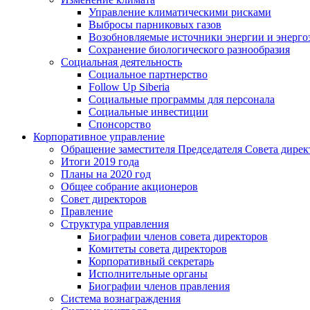
Управление климатическими рисками
Выбросы парниковых газов
Возобновляемые источники энергии и энерго
Сохранение биологического разнообразия
Социальная деятельность
Социальное партнерство
Follow Up Siberia
Социальные программы для персонала
Социальные инвестиции
Спонсорство
Корпоративное управление
Обращение заместителя Председателя Совета дирек
Итоги 2019 года
Планы на 2020 год
Общее собрание акционеров
Совет директоров
Правление
Структура управления
Биографии членов совета директоров
Комитеты совета директоров
Корпоративный секретарь
Исполнительные органы
Биографии членов правления
Система вознаграждения