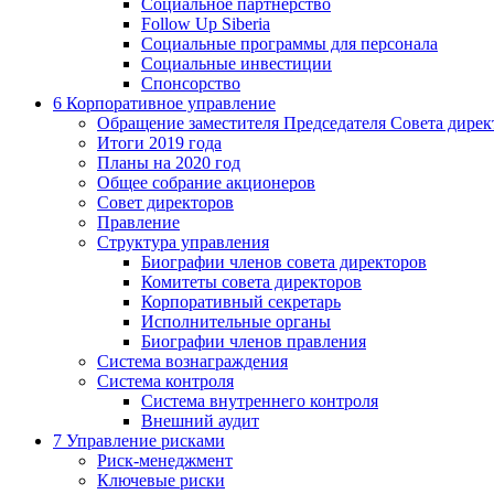
Социальное партнерство
Follow Up Siberia
Социальные программы для персонала
Социальные инвестиции
Спонсорство
6
Корпоративное управление
Обращение заместителя Председателя Совета дирек
Итоги 2019 года
Планы на 2020 год
Общее собрание акционеров
Совет директоров
Правление
Структура управления
Биографии членов совета директоров
Комитеты совета директоров
Корпоративный секретарь
Исполнительные органы
Биографии членов правления
Система вознаграждения
Система контроля
Система внутреннего контроля
Внешний аудит
7
Управление рисками
Риск-менеджмент
Ключевые риски