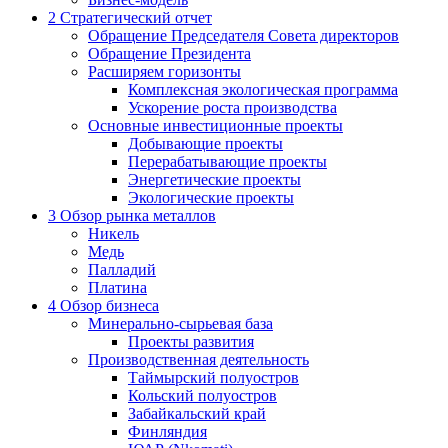
2
Стратегический отчет
Обращение Председателя Совета директоров
Обращение Президента
Расширяем горизонты
Комплексная экологическая программа
Ускорение роста производства
Основные инвестиционные проекты
Добывающие проекты
Перерабатывающие проекты
Энергетические проекты
Экологические проекты
3
Обзор рынка металлов
Никель
Медь
Палладий
Платина
4
Обзор бизнеса
Минерально-сырьевая база
Проекты развития
Производственная деятельность
Таймырский полуостров
Кольский полуостров
Забайкальский край
Финляндия