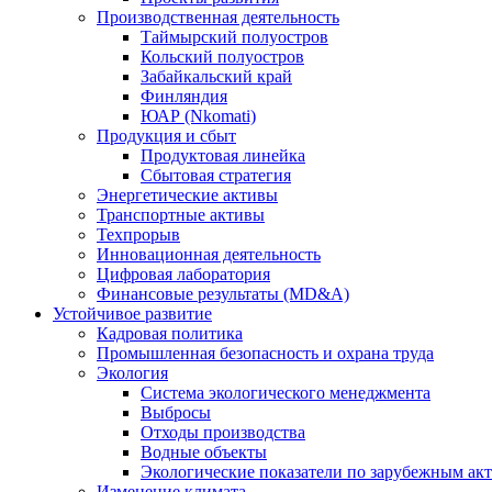
Производственная деятельность
Таймырский полуостров
Кольский полуостров
Забайкальский край
Финляндия
ЮАР (Nkomati)
Продукция и сбыт
Продуктовая линейка
Сбытовая стратегия
Энергетические активы
Транспортные активы
Техпрорыв
Инновационная деятельность
Цифровая лаборатория
Финансовые результаты (MD&A)
Устойчивое развитие
Кадровая политика
Промышленная безопасность и охрана труда
Экология
Система экологического менеджмента
Выбросы
Отходы производства
Водные объекты
Экологические показатели по зарубежным ак
Изменение климата