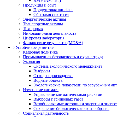
ЮАР (Nkomati)
Продукция и сбыт
Продуктовая линейка
Сбытовая стратегия
Энергетические активы
Транспортные активы
Техпрорыв
Инновационная деятельность
Цифровая лаборатория
Финансовые результаты (MD&A)
5
Устойчивое развитие
Кадровая политика
Промышленная безопасность и охрана труда
Экология
Система экологического менеджмента
Выбросы
Отходы производства
Водные объекты
Экологические показатели по зарубежным ак
Изменение климата
Управление климатическими рисками
Выбросы парниковых газов
Возобновляемые источники энергии и энерго
Сохранение биологического разнообразия
Социальная деятельность