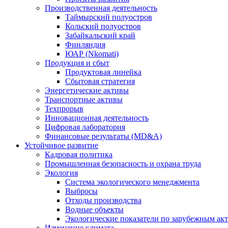
Производственная деятельность
Таймырский полуостров
Кольский полуостров
Забайкальский край
Финляндия
ЮАР (Nkomati)
Продукция и сбыт
Продуктовая линейка
Сбытовая стратегия
Энергетические активы
Транспортные активы
Техпрорыв
Инновационная деятельность
Цифровая лаборатория
Финансовые результаты (MD&A)
Устойчивое развитие
Кадровая политика
Промышленная безопасность и охрана труда
Экология
Система экологического менеджмента
Выбросы
Отходы производства
Водные объекты
Экологические показатели по зарубежным ак
Изменение климата