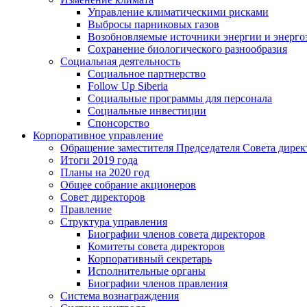
Управление климатическими рисками
Выбросы парниковых газов
Возобновляемые источники энергии и энерго
Сохранение биологического разнообразия
Социальная деятельность
Социальное партнерство
Follow Up Siberia
Социальные программы для персонала
Социальные инвестиции
Спонсорство
Корпоративное управление
Обращение заместителя Председателя Совета дирек
Итоги 2019 года
Планы на 2020 год
Общее собрание акционеров
Совет директоров
Правление
Структура управления
Биографии членов совета директоров
Комитеты совета директоров
Корпоративный секретарь
Исполнительные органы
Биографии членов правления
Система вознаграждения