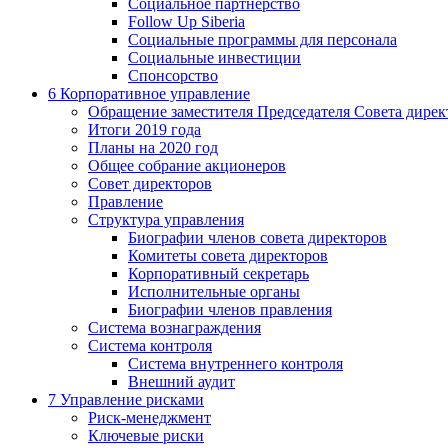
Социальное партнерство
Follow Up Siberia
Социальные программы для персонала
Социальные инвестиции
Спонсорство
6
Корпоративное управление
Обращение заместителя Председателя Совета дирек
Итоги 2019 года
Планы на 2020 год
Общее собрание акционеров
Совет директоров
Правление
Структура управления
Биографии членов совета директоров
Комитеты совета директоров
Корпоративный секретарь
Исполнительные органы
Биографии членов правления
Система вознаграждения
Система контроля
Система внутреннего контроля
Внешний аудит
7
Управление рисками
Риск-менеджмент
Ключевые риски