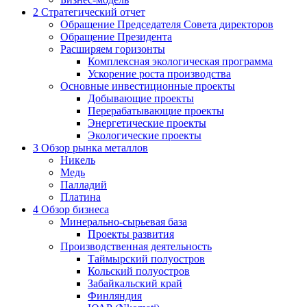
2
Стратегический отчет
Обращение Председателя Совета директоров
Обращение Президента
Расширяем горизонты
Комплексная экологическая программа
Ускорение роста производства
Основные инвестиционные проекты
Добывающие проекты
Перерабатывающие проекты
Энергетические проекты
Экологические проекты
3
Обзор рынка металлов
Никель
Медь
Палладий
Платина
4
Обзор бизнеса
Минерально-сырьевая база
Проекты развития
Производственная деятельность
Таймырский полуостров
Кольский полуостров
Забайкальский край
Финляндия