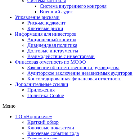
Система контроля
Система внутреннего контроля
Внешний аудит
Управление рисками
Риск-менеджмент
Ключевые риски
Информация для инвесторов
Акционерный капитал
Дивидендная политика
Долговые инструменты
Взаимодействие с инвеcторами
Финасовая отчетность по МСФО
Заявление об ответственности руководства
Аудиторское заключение независимых аудиторов
Консолидированная финансовая отчетность
Дополнительные ссылки
Приложения
Политика Cookie
Меню
1
О «Норникеле»
Краткий обзор
Ключевые показатели
Ключевые события года
Бизнес-модель