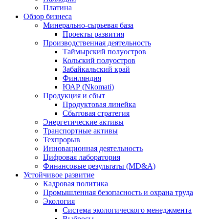
Платина
Обзор бизнеса
Минерально-сырьевая база
Проекты развития
Производственная деятельность
Таймырский полуостров
Кольский полуостров
Забайкальский край
Финляндия
ЮАР (Nkomati)
Продукция и сбыт
Продуктовая линейка
Сбытовая стратегия
Энергетические активы
Транспортные активы
Техпрорыв
Инновационная деятельность
Цифровая лаборатория
Финансовые результаты (MD&A)
Устойчивое развитие
Кадровая политика
Промышленная безопасность и охрана труда
Экология
Система экологического менеджмента
Выбросы