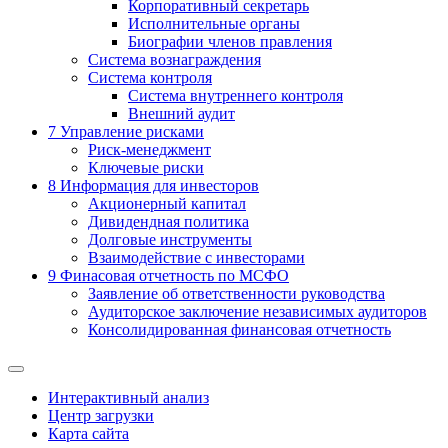
Корпоративный секретарь
Исполнительные органы
Биографии членов правления
Система вознаграждения
Система контроля
Система внутреннего контроля
Внешний аудит
7
Управление рисками
Риск-менеджмент
Ключевые риски
8
Информация для инвесторов
Акционерный капитал
Дивидендная политика
Долговые инструменты
Взаимодействие с инвеcторами
9
Финасовая отчетность по МСФО
Заявление об ответственности руководства
Аудиторское заключение независимых аудиторов
Консолидированная финансовая отчетность
Интерактивный анализ
Центр загрузки
Карта сайта