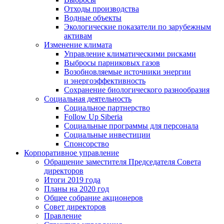
Отходы производства
Водные объекты
Экологические показатели по зарубежным
активам
Изменение климата
Управление климатическими рисками
Выбросы парниковых газов
Возобновляемые источники энергии
и энергоэффективность
Сохранение биологического разнообразия
Социальная деятельность
Социальное партнерство
Follow Up Siberia
Социальные программы для персонала
Социальные инвестиции
Спонсорство
Корпоративное управление
Обращение заместителя Председателя Совета
директоров
Итоги 2019 года
Планы на 2020 год
Общее собрание акционеров
Совет директоров
Правление