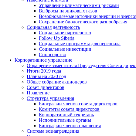
Управление климатическими рисками
Выбросы парниковых газов
Возобновляемые источники энергии и энерго
Сохранение биологического разнообразия
Социальная деятельность
Социальное партнерство
Follow Up Siberia
Социальные программы для персонала
Социальные инвестиции
Спонсорство
Корпоративное управление
Обращение заместителя Председателя Совета дирек
Итоги 2019 года
Планы на 2020 год
Общее собрание акционеров
Совет директоров
Правление
Структура управления
Биографии членов совета директоров
Комитеты совета директоров
Корпоративный секретарь
Исполнительные органы
Биографии членов правления
Система вознаграждения