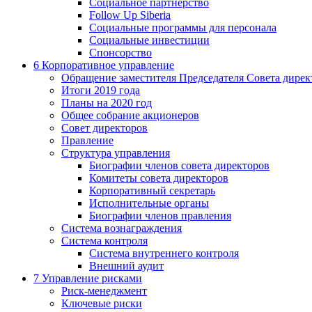
Социальное партнерство
Follow Up Siberia
Социальные программы для персонала
Социальные инвестиции
Спонсорство
6
Корпоративное управление
Обращение заместителя Председателя Совета дирек
Итоги 2019 года
Планы на 2020 год
Общее собрание акционеров
Совет директоров
Правление
Структура управления
Биографии членов совета директоров
Комитеты совета директоров
Корпоративный секретарь
Исполнительные органы
Биографии членов правления
Система вознаграждения
Система контроля
Система внутреннего контроля
Внешний аудит
7
Управление рисками
Риск-менеджмент
Ключевые риски