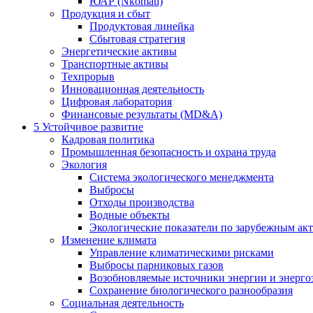
ЮАР (Nkomati)
Продукция и сбыт
Продуктовая линейка
Сбытовая стратегия
Энергетические активы
Транспортные активы
Техпрорыв
Инновационная деятельность
Цифровая лаборатория
Финансовые результаты (MD&A)
5
Устойчивое развитие
Кадровая политика
Промышленная безопасность и охрана труда
Экология
Система экологического менеджмента
Выбросы
Отходы производства
Водные объекты
Экологические показатели по зарубежным ак
Изменение климата
Управление климатическими рисками
Выбросы парниковых газов
Возобновляемые источники энергии и энерго
Сохранение биологического разнообразия
Социальная деятельность