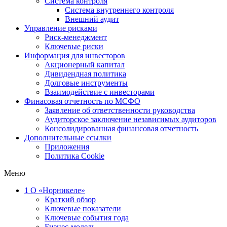
Система контроля
Система внутреннего контроля
Внешний аудит
Управление рисками
Риск-менеджмент
Ключевые риски
Информация для инвесторов
Акционерный капитал
Дивидендная политика
Долговые инструменты
Взаимодействие с инвеcторами
Финасовая отчетность по МСФО
Заявление об ответственности руководства
Аудиторское заключение независимых аудиторов
Консолидированная финансовая отчетность
Дополнительные ссылки
Приложения
Политика Cookie
Меню
1
О «Норникеле»
Краткий обзор
Ключевые показатели
Ключевые события года
Бизнес-модель