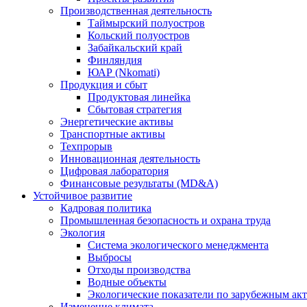
Производственная деятельность
Таймырский полуостров
Кольский полуостров
Забайкальский край
Финляндия
ЮАР (Nkomati)
Продукция и сбыт
Продуктовая линейка
Сбытовая стратегия
Энергетические активы
Транспортные активы
Техпрорыв
Инновационная деятельность
Цифровая лаборатория
Финансовые результаты (MD&A)
Устойчивое развитие
Кадровая политика
Промышленная безопасность и охрана труда
Экология
Система экологического менеджмента
Выбросы
Отходы производства
Водные объекты
Экологические показатели по зарубежным ак
Изменение климата