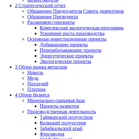
2
Стратегический отчет
Обращение Председателя Совета директоров
Обращение Президента
Расширяем горизонты
Комплексная экологическая программа
Ускорение роста производства
Основные инвестиционные проекты
Добывающие проекты
Перерабатывающие проекты
Энергетические проекты
Экологические проекты
3
Обзор рынка металлов
Никель
Медь
Палладий
Платина
4
Обзор бизнеса
Минерально-сырьевая база
Проекты развития
Производственная деятельность
Таймырский полуостров
Кольский полуостров
Забайкальский край
Финляндия