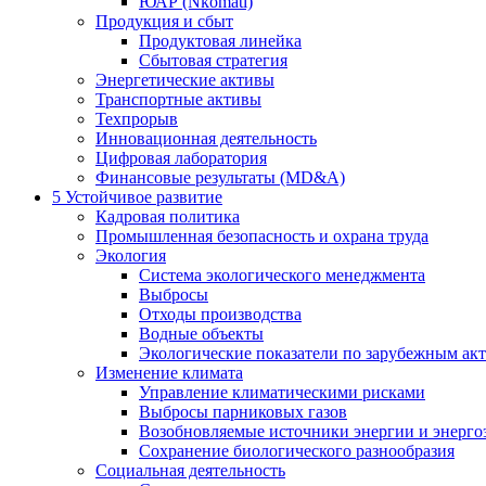
ЮАР (Nkomati)
Продукция и сбыт
Продуктовая линейка
Сбытовая стратегия
Энергетические активы
Транспортные активы
Техпрорыв
Инновационная деятельность
Цифровая лаборатория
Финансовые результаты (MD&A)
5
Устойчивое развитие
Кадровая политика
Промышленная безопасность и охрана труда
Экология
Система экологического менеджмента
Выбросы
Отходы производства
Водные объекты
Экологические показатели по зарубежным ак
Изменение климата
Управление климатическими рисками
Выбросы парниковых газов
Возобновляемые источники энергии и энерго
Сохранение биологического разнообразия
Социальная деятельность