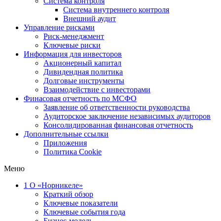
Система контроля
Система внутреннего контроля
Внешний аудит
Управление рисками
Риск-менеджмент
Ключевые риски
Информация для инвесторов
Акционерный капитал
Дивидендная политика
Долговые инструменты
Взаимодействие с инвеcторами
Финасовая отчетность по МСФО
Заявление об ответственности руководства
Аудиторское заключение независимых аудиторов
Консолидированная финансовая отчетность
Дополнительные ссылки
Приложения
Политика Cookie
Меню
1
О «Норникеле»
Краткий обзор
Ключевые показатели
Ключевые события года
Бизнес-модель