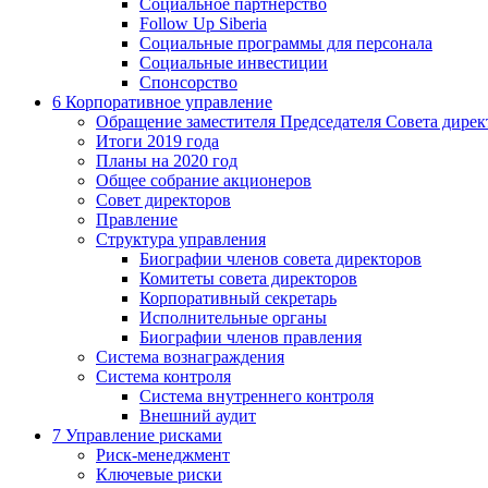
Социальное партнерство
Follow Up Siberia
Социальные программы для персонала
Социальные инвестиции
Спонсорство
6
Корпоративное управление
Обращение заместителя Председателя Совета дирек
Итоги 2019 года
Планы на 2020 год
Общее собрание акционеров
Совет директоров
Правление
Структура управления
Биографии членов совета директоров
Комитеты совета директоров
Корпоративный секретарь
Исполнительные органы
Биографии членов правления
Система вознаграждения
Система контроля
Система внутреннего контроля
Внешний аудит
7
Управление рисками
Риск-менеджмент
Ключевые риски