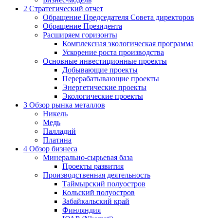
2
Стратегический отчет
Обращение Председателя Совета директоров
Обращение Президента
Расширяем горизонты
Комплексная экологическая программа
Ускорение роста производства
Основные инвестиционные проекты
Добывающие проекты
Перерабатывающие проекты
Энергетические проекты
Экологические проекты
3
Обзор рынка металлов
Никель
Медь
Палладий
Платина
4
Обзор бизнеса
Минерально-сырьевая база
Проекты развития
Производственная деятельность
Таймырский полуостров
Кольский полуостров
Забайкальский край
Финляндия