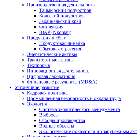
Производственная деятельность
Таймырский полуостров
Кольский полуостров
Забайкальский край
Финляндия
ЮАР (Nkomati)
Продукция и сбыт
Продуктовая линейка
Сбытовая стратегия
Энергетические активы
Транспортные активы
Техпрорыв
Инновационная деятельность
Цифровая лаборатория
Финансовые результаты (MD&A)
Устойчивое развитие
Кадровая политика
Промышленная безопасность и охрана труда
Экология
Система экологического менеджмента
Выбросы
Отходы производства
Водные объекты
Экологические показатели по зарубежным ак
Изменение климата