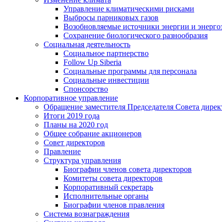
Управление климатическими рисками
Выбросы парниковых газов
Возобновляемые источники энергии и энерго
Сохранение биологического разнообразия
Социальная деятельность
Социальное партнерство
Follow Up Siberia
Социальные программы для персонала
Социальные инвестиции
Спонсорство
Корпоративное управление
Обращение заместителя Председателя Совета дирек
Итоги 2019 года
Планы на 2020 год
Общее собрание акционеров
Совет директоров
Правление
Структура управления
Биографии членов совета директоров
Комитеты совета директоров
Корпоративный секретарь
Исполнительные органы
Биографии членов правления
Система вознаграждения