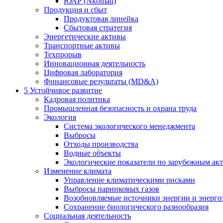
ЮАР (Nkomati)
Продукция и сбыт
Продуктовая линейка
Сбытовая стратегия
Энергетические активы
Транспортные активы
Техпрорыв
Инновационная деятельность
Цифровая лаборатория
Финансовые результаты (MD&A)
5
Устойчивое развитие
Кадровая политика
Промышленная безопасность и охрана труда
Экология
Система экологического менеджмента
Выбросы
Отходы производства
Водные объекты
Экологические показатели по зарубежным ак
Изменение климата
Управление климатическими рисками
Выбросы парниковых газов
Возобновляемые источники энергии и энерго
Сохранение биологического разнообразия
Социальная деятельность