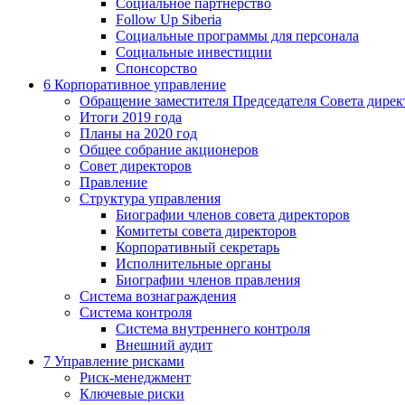
Социальное партнерство
Follow Up Siberia
Социальные программы для персонала
Социальные инвестиции
Спонсорство
6
Корпоративное управление
Обращение заместителя Председателя Совета дирек
Итоги 2019 года
Планы на 2020 год
Общее собрание акционеров
Совет директоров
Правление
Структура управления
Биографии членов совета директоров
Комитеты совета директоров
Корпоративный секретарь
Исполнительные органы
Биографии членов правления
Система вознаграждения
Система контроля
Система внутреннего контроля
Внешний аудит
7
Управление рисками
Риск-менеджмент
Ключевые риски