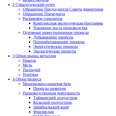
2
Стратегический отчет
Обращение Председателя Совета директоров
Обращение Президента
Расширяем горизонты
Комплексная экологическая программа
Ускорение роста производства
Основные инвестиционные проекты
Добывающие проекты
Перерабатывающие проекты
Энергетические проекты
Экологические проекты
3
Обзор рынка металлов
Никель
Медь
Палладий
Платина
4
Обзор бизнеса
Минерально-сырьевая база
Проекты развития
Производственная деятельность
Таймырский полуостров
Кольский полуостров
Забайкальский край
Финляндия