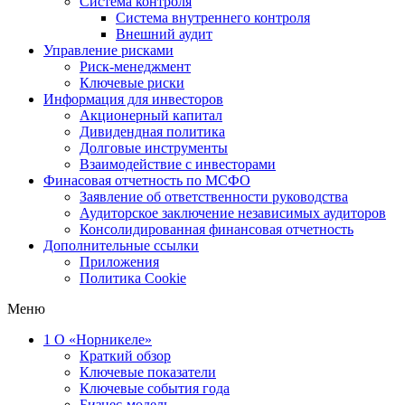
Система контроля
Система внутреннего контроля
Внешний аудит
Управление рисками
Риск-менеджмент
Ключевые риски
Информация для инвесторов
Акционерный капитал
Дивидендная политика
Долговые инструменты
Взаимодействие с инвеcторами
Финасовая отчетность по МСФО
Заявление об ответственности руководства
Аудиторское заключение независимых аудиторов
Консолидированная финансовая отчетность
Дополнительные ссылки
Приложения
Политика Cookie
Меню
1
О «Норникеле»
Краткий обзор
Ключевые показатели
Ключевые события года
Бизнес-модель