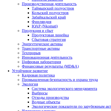
Производственная деятельность
Таймырский полуостров
Кольский полуостров
Забайкальский край
Финляндия
ЮАР (Nkomati)
Продукция и сбыт
Продуктовая линейка
Сбытовая стратегия
Энергетические активы
Транспортные активы
Техпрорыв
Инновационная деятельность
Цифровая лаборатория
Финансовые результаты (MD&A)
Устойчивое развитие
Кадровая политика
Промышленная безопасность и охрана труда
Экология
Система экологического менеджмента
Выбросы
Отходы производства
Водные объекты
Экологические показатели по зарубежным ак
Изменение климата