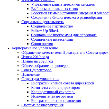
Управление климатическими рисками
Выбросы парниковых газов
Возобновляемые источники энергии и энерго
Сохранение биологического разнообразия
Социальная деятельность
Социальное партнерство
Follow Up Siberia
Социальные программы для персонала
Социальные инвестиции
Спонсорство
Корпоративное управление
Обращение заместителя Председателя Совета дирек
Итоги 2019 года
Планы на 2020 год
Общее собрание акционеров
Совет директоров
Правление
Структура управления
Биографии членов совета директоров
Комитеты совета директоров
Корпоративный секретарь
Исполнительные органы
Биографии членов правления
Система вознаграждения