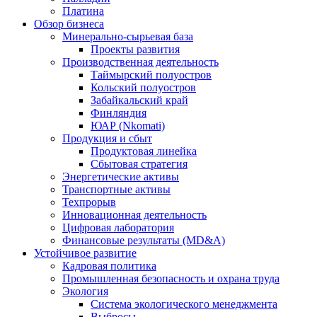
Платина
Обзор бизнеса
Минерально-сырьевая база
Проекты развития
Производственная деятельность
Таймырский полуостров
Кольский полуостров
Забайкальский край
Финляндия
ЮАР (Nkomati)
Продукция и сбыт
Продуктовая линейка
Сбытовая стратегия
Энергетические активы
Транспортные активы
Техпрорыв
Инновационная деятельность
Цифровая лаборатория
Финансовые результаты (MD&A)
Устойчивое развитие
Кадровая политика
Промышленная безопасность и охрана труда
Экология
Система экологического менеджмента
Выбросы