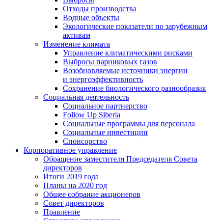
Отходы производства
Водные объекты
Экологические показатели по зарубежным
активам
Изменение климата
Управление климатическими рисками
Выбросы парниковых газов
Возобновляемые источники энергии
и энергоэффективность
Сохранение биологического разнообразия
Социальная деятельность
Социальное партнерство
Follow Up Siberia
Социальные программы для персонала
Социальные инвестиции
Спонсорство
Корпоративное управление
Обращение заместителя Председателя Совета
директоров
Итоги 2019 года
Планы на 2020 год
Общее собрание акционеров
Совет директоров
Правление