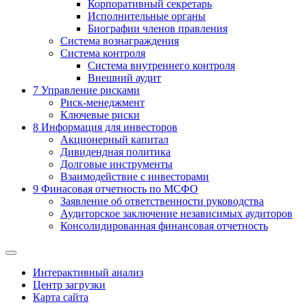
Корпоративный секретарь
Исполнительные органы
Биографии членов правления
Система вознаграждения
Система контроля
Система внутреннего контроля
Внешний аудит
7
Управление рисками
Риск-менеджмент
Ключевые риски
8
Информация для инвесторов
Акционерный капитал
Дивидендная политика
Долговые инструменты
Взаимодействие с инвеcторами
9
Финасовая отчетность по МСФО
Заявление об ответственности руководства
Аудиторское заключение независимых аудиторов
Консолидированная финансовая отчетность
Интерактивный анализ
Центр загрузки
Карта сайта