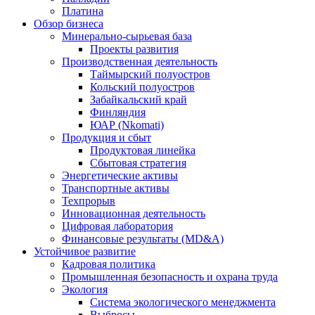
Платина
Обзор бизнеса
Минерально-сырьевая база
Проекты развития
Производственная деятельность
Таймырский полуостров
Кольский полуостров
Забайкальский край
Финляндия
ЮАР (Nkomati)
Продукция и сбыт
Продуктовая линейка
Сбытовая стратегия
Энергетические активы
Транспортные активы
Техпрорыв
Инновационная деятельность
Цифровая лаборатория
Финансовые результаты (MD&A)
Устойчивое развитие
Кадровая политика
Промышленная безопасность и охрана труда
Экология
Система экологического менеджмента
Выбросы