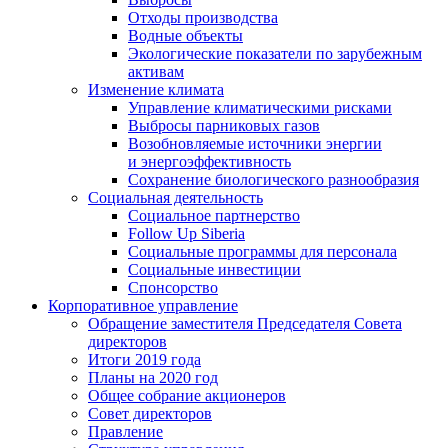
Отходы производства
Водные объекты
Экологические показатели по зарубежным
активам
Изменение климата
Управление климатическими рисками
Выбросы парниковых газов
Возобновляемые источники энергии
и энергоэффективность
Сохранение биологического разнообразия
Социальная деятельность
Социальное партнерство
Follow Up Siberia
Социальные программы для персонала
Социальные инвестиции
Спонсорство
Корпоративное управление
Обращение заместителя Председателя Совета
директоров
Итоги 2019 года
Планы на 2020 год
Общее собрание акционеров
Совет директоров
Правление