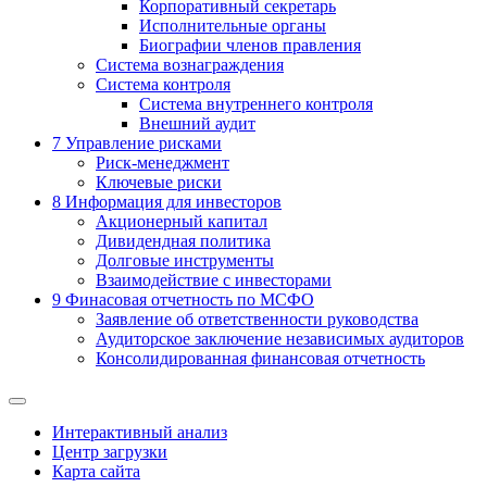
Корпоративный секретарь
Исполнительные органы
Биографии членов правления
Система вознаграждения
Система контроля
Система внутреннего контроля
Внешний аудит
7
Управление рисками
Риск-менеджмент
Ключевые риски
8
Информация для инвесторов
Акционерный капитал
Дивидендная политика
Долговые инструменты
Взаимодействие с инвеcторами
9
Финасовая отчетность по МСФО
Заявление об ответственности руководства
Аудиторское заключение независимых аудиторов
Консолидированная финансовая отчетность
Интерактивный анализ
Центр загрузки
Карта сайта