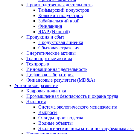
Производственная деятельность
Таймырский полуостров
Кольский полуостров
Забайкальский край
Финляндия
ЮАР (Nkomati)
Продукция и сбыт
Продуктовая линейка
Сбытовая стратегия
Энергетические активы
Транспортные активы
Техпрорыв
Инновационная деятельность
Цифровая лаборатория
Финансовые результаты (MD&A)
Устойчивое развитие
Кадровая политика
Промышленная безопасность и охрана труда
Экология
Система экологического менеджмента
Выбросы
Отходы производства
Водные объекты
Экологические показатели по зарубежным ак
Изменение климата