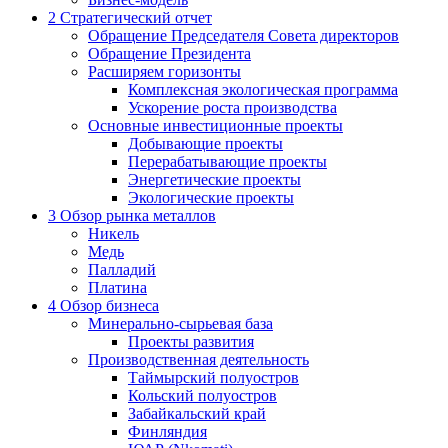
2
Стратегический отчет
Обращение Председателя Совета директоров
Обращение Президента
Расширяем горизонты
Комплексная экологическая программа
Ускорение роста производства
Основные инвестиционные проекты
Добывающие проекты
Перерабатывающие проекты
Энергетические проекты
Экологические проекты
3
Обзор рынка металлов
Никель
Медь
Палладий
Платина
4
Обзор бизнеса
Минерально-сырьевая база
Проекты развития
Производственная деятельность
Таймырский полуостров
Кольский полуостров
Забайкальский край
Финляндия