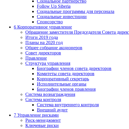
Социальное партнерство
Follow Up Siberia
Социальные программы для персонала
Социальные инвестиции
Спонсорство
6
Корпоративное управление
Обращение заместителя Председателя Совета дирек
Итоги 2019 года
Планы на 2020 год
Общее собрание акционеров
Совет директоров
Правление
Структура управления
Биографии членов совета директоров
Комитеты совета директоров
Корпоративный секретарь
Исполнительные органы
Биографии членов правления
Система вознаграждения
Система контроля
Система внутреннего контроля
Внешний аудит
7
Управление рисками
Риск-менеджмент
Ключевые риски