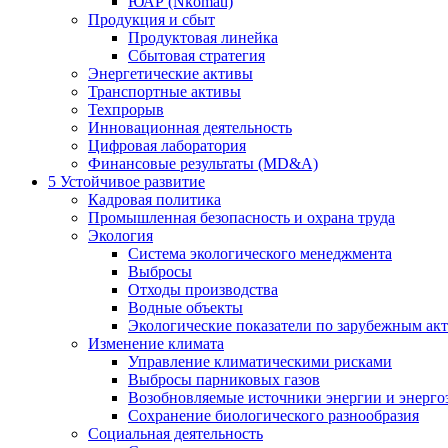
ЮАР (Nkomati)
Продукция и сбыт
Продуктовая линейка
Сбытовая стратегия
Энергетические активы
Транспортные активы
Техпрорыв
Инновационная деятельность
Цифровая лаборатория
Финансовые результаты (MD&A)
5
Устойчивое развитие
Кадровая политика
Промышленная безопасность и охрана труда
Экология
Система экологического менеджмента
Выбросы
Отходы производства
Водные объекты
Экологические показатели по зарубежным ак
Изменение климата
Управление климатическими рисками
Выбросы парниковых газов
Возобновляемые источники энергии и энерго
Сохранение биологического разнообразия
Социальная деятельность