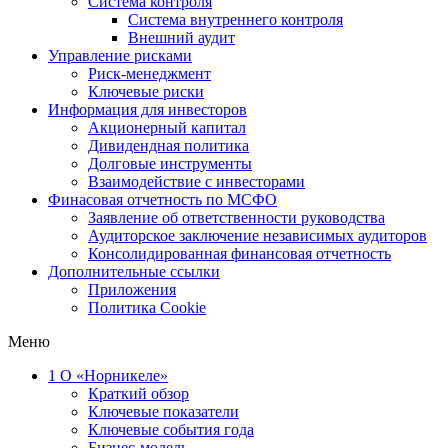
Система контроля
Система внутреннего контроля
Внешний аудит
Управление рисками
Риск-менеджмент
Ключевые риски
Информация для инвесторов
Акционерный капитал
Дивидендная политика
Долговые инструменты
Взаимодействие с инвеcторами
Финасовая отчетность по МСФО
Заявление об ответственности руководства
Аудиторское заключение независимых аудиторов
Консолидированная финансовая отчетность
Дополнительные ссылки
Приложения
Политика Cookie
Меню
1
О «Норникеле»
Краткий обзор
Ключевые показатели
Ключевые события года
Бизнес-модель