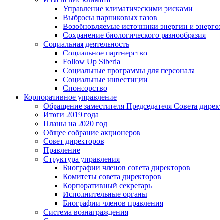
Управление климатическими рисками
Выбросы парниковых газов
Возобновляемые источники энергии и энерго
Сохранение биологического разнообразия
Социальная деятельность
Социальное партнерство
Follow Up Siberia
Социальные программы для персонала
Социальные инвестиции
Спонсорство
Корпоративное управление
Обращение заместителя Председателя Совета дирек
Итоги 2019 года
Планы на 2020 год
Общее собрание акционеров
Совет директоров
Правление
Структура управления
Биографии членов совета директоров
Комитеты совета директоров
Корпоративный секретарь
Исполнительные органы
Биографии членов правления
Система вознаграждения