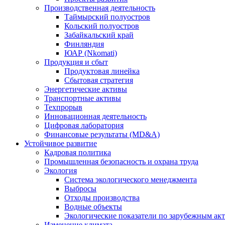
Производственная деятельность
Таймырский полуостров
Кольский полуостров
Забайкальский край
Финляндия
ЮАР (Nkomati)
Продукция и сбыт
Продуктовая линейка
Сбытовая стратегия
Энергетические активы
Транспортные активы
Техпрорыв
Инновационная деятельность
Цифровая лаборатория
Финансовые результаты (MD&A)
Устойчивое развитие
Кадровая политика
Промышленная безопасность и охрана труда
Экология
Система экологического менеджмента
Выбросы
Отходы производства
Водные объекты
Экологические показатели по зарубежным ак
Изменение климата