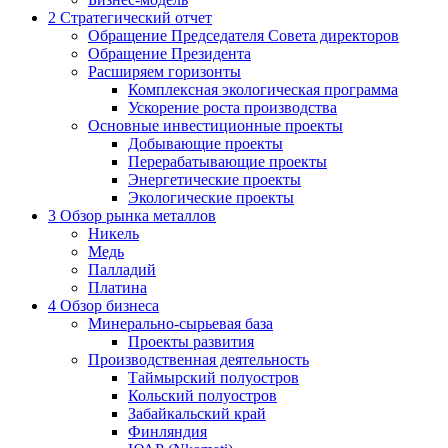
2
Стратегический отчет
Обращение Председателя Совета директоров
Обращение Президента
Расширяем горизонты
Комплексная экологическая программа
Ускорение роста производства
Основные инвестиционные проекты
Добывающие проекты
Перерабатывающие проекты
Энергетические проекты
Экологические проекты
3
Обзор рынка металлов
Никель
Медь
Палладий
Платина
4
Обзор бизнеса
Минерально-сырьевая база
Проекты развития
Производственная деятельность
Таймырский полуостров
Кольский полуостров
Забайкальский край
Финляндия