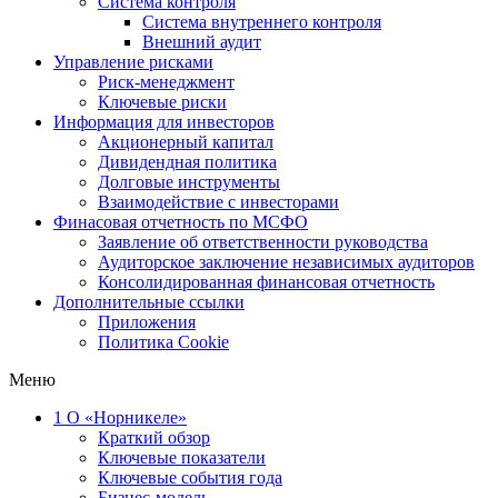
Система контроля
Система внутреннего контроля
Внешний аудит
Управление рисками
Риск-менеджмент
Ключевые риски
Информация для инвесторов
Акционерный капитал
Дивидендная политика
Долговые инструменты
Взаимодействие с инвеcторами
Финасовая отчетность по МСФО
Заявление об ответственности руководства
Аудиторское заключение независимых аудиторов
Консолидированная финансовая отчетность
Дополнительные ссылки
Приложения
Политика Cookie
Меню
1
О «Норникеле»
Краткий обзор
Ключевые показатели
Ключевые события года
Бизнес-модель