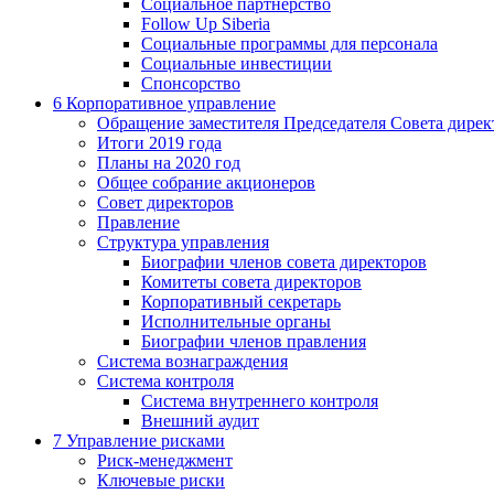
Социальное партнерство
Follow Up Siberia
Социальные программы для персонала
Социальные инвестиции
Спонсорство
6
Корпоративное управление
Обращение заместителя Председателя Совета дирек
Итоги 2019 года
Планы на 2020 год
Общее собрание акционеров
Совет директоров
Правление
Структура управления
Биографии членов совета директоров
Комитеты совета директоров
Корпоративный секретарь
Исполнительные органы
Биографии членов правления
Система вознаграждения
Система контроля
Система внутреннего контроля
Внешний аудит
7
Управление рисками
Риск-менеджмент
Ключевые риски