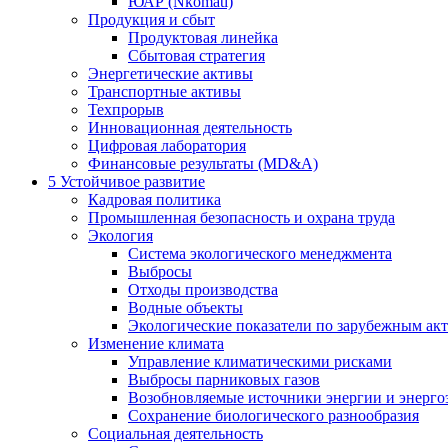
ЮАР (Nkomati)
Продукция и сбыт
Продуктовая линейка
Сбытовая стратегия
Энергетические активы
Транспортные активы
Техпрорыв
Инновационная деятельность
Цифровая лаборатория
Финансовые результаты (MD&A)
5
Устойчивое развитие
Кадровая политика
Промышленная безопасность и охрана труда
Экология
Система экологического менеджмента
Выбросы
Отходы производства
Водные объекты
Экологические показатели по зарубежным ак
Изменение климата
Управление климатическими рисками
Выбросы парниковых газов
Возобновляемые источники энергии и энерго
Сохранение биологического разнообразия
Социальная деятельность