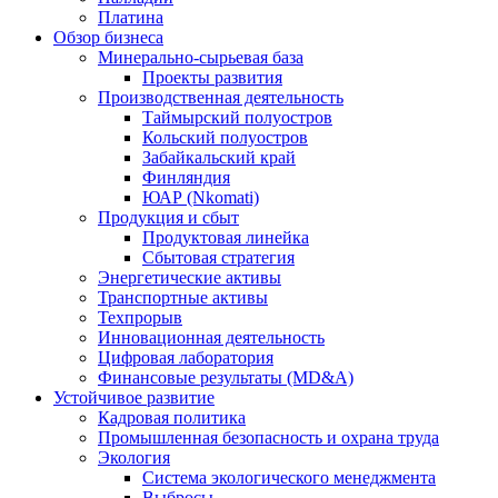
Платина
Обзор бизнеса
Минерально-сырьевая база
Проекты развития
Производственная деятельность
Таймырский полуостров
Кольский полуостров
Забайкальский край
Финляндия
ЮАР (Nkomati)
Продукция и сбыт
Продуктовая линейка
Сбытовая стратегия
Энергетические активы
Транспортные активы
Техпрорыв
Инновационная деятельность
Цифровая лаборатория
Финансовые результаты (MD&A)
Устойчивое развитие
Кадровая политика
Промышленная безопасность и охрана труда
Экология
Система экологического менеджмента
Выбросы