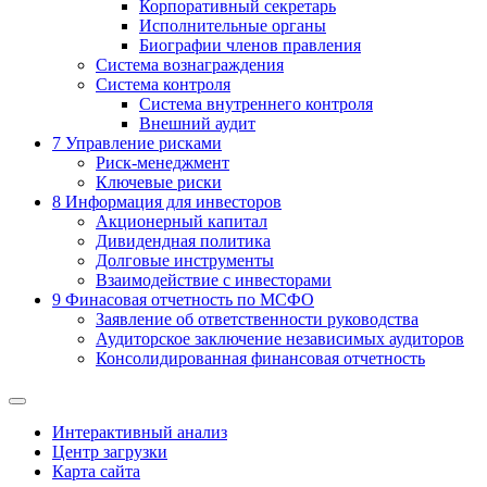
Корпоративный секретарь
Исполнительные органы
Биографии членов правления
Система вознаграждения
Система контроля
Система внутреннего контроля
Внешний аудит
7
Управление рисками
Риск-менеджмент
Ключевые риски
8
Информация для инвесторов
Акционерный капитал
Дивидендная политика
Долговые инструменты
Взаимодействие с инвеcторами
9
Финасовая отчетность по МСФО
Заявление об ответственности руководства
Аудиторское заключение независимых аудиторов
Консолидированная финансовая отчетность
Интерактивный анализ
Центр загрузки
Карта сайта