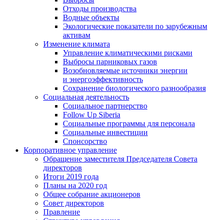
Отходы производства
Водные объекты
Экологические показатели по зарубежным
активам
Изменение климата
Управление климатическими рисками
Выбросы парниковых газов
Возобновляемые источники энергии
и энергоэффективность
Сохранение биологического разнообразия
Социальная деятельность
Социальное партнерство
Follow Up Siberia
Социальные программы для персонала
Социальные инвестиции
Спонсорство
Корпоративное управление
Обращение заместителя Председателя Совета
директоров
Итоги 2019 года
Планы на 2020 год
Общее собрание акционеров
Совет директоров
Правление