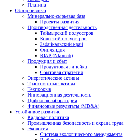
Платина
Обзор бизнеса
Минерально-сырьевая база
Проекты развития
Производственная деятельность
Таймырский полуостров
Кольский полуостров
Забайкальский край
Финляндия
ЮАР (Nkomati)
Продукция и сбыт
Продуктовая линейка
Сбытовая стратегия
Энергетические активы
Транспортные активы
Техпрорыв
Инновационная деятельность
Цифровая лаборатория
Финансовые результаты (MD&A)
Устойчивое развитие
Кадровая политика
Промышленная безопасность и охрана труда
Экология
Система экологического менеджмента
Выбросы