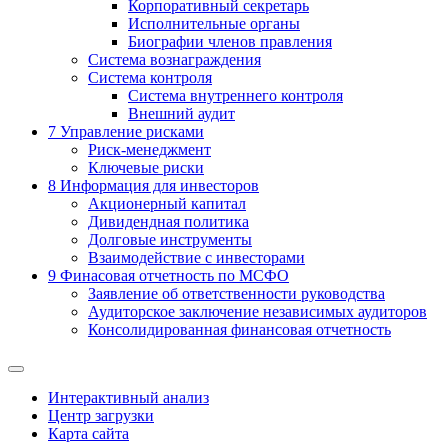
Корпоративный секретарь
Исполнительные органы
Биографии членов правления
Система вознаграждения
Система контроля
Система внутреннего контроля
Внешний аудит
7
Управление рисками
Риск-менеджмент
Ключевые риски
8
Информация для инвесторов
Акционерный капитал
Дивидендная политика
Долговые инструменты
Взаимодействие с инвеcторами
9
Финасовая отчетность по МСФО
Заявление об ответственности руководства
Аудиторское заключение независимых аудиторов
Консолидированная финансовая отчетность
Интерактивный анализ
Центр загрузки
Карта сайта