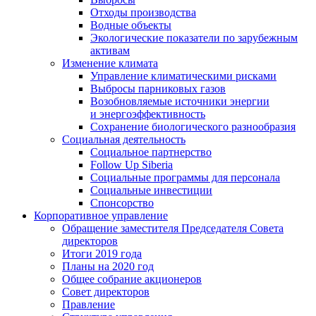
Отходы производства
Водные объекты
Экологические показатели по зарубежным
активам
Изменение климата
Управление климатическими рисками
Выбросы парниковых газов
Возобновляемые источники энергии
и энергоэффективность
Сохранение биологического разнообразия
Социальная деятельность
Социальное партнерство
Follow Up Siberia
Социальные программы для персонала
Социальные инвестиции
Спонсорство
Корпоративное управление
Обращение заместителя Председателя Совета
директоров
Итоги 2019 года
Планы на 2020 год
Общее собрание акционеров
Совет директоров
Правление