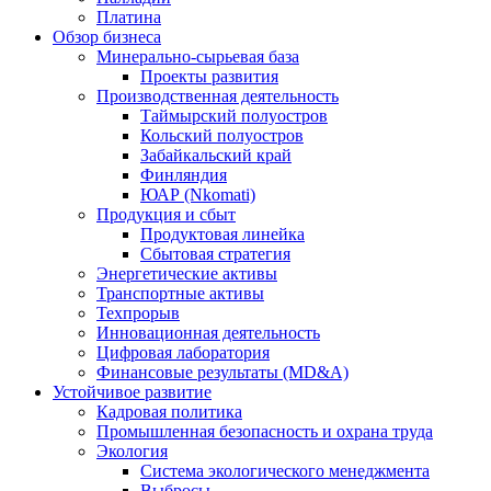
Платина
Обзор бизнеса
Минерально-сырьевая база
Проекты развития
Производственная деятельность
Таймырский полуостров
Кольский полуостров
Забайкальский край
Финляндия
ЮАР (Nkomati)
Продукция и сбыт
Продуктовая линейка
Сбытовая стратегия
Энергетические активы
Транспортные активы
Техпрорыв
Инновационная деятельность
Цифровая лаборатория
Финансовые результаты (MD&A)
Устойчивое развитие
Кадровая политика
Промышленная безопасность и охрана труда
Экология
Система экологического менеджмента
Выбросы