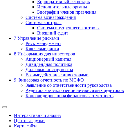
Корпоративный секретарь
Исполнительные органы
Биографии членов правления
Система вознаграждения
Система контроля
Система внутреннего контроля
Внешний аудит
7
Управление рисками
Риск-менеджмент
Ключевые риски
8
Информация для инвесторов
Акционерный капитал
Дивидендная политика
Долговые инструменты
Взаимодействие с инвеcторами
9
Финасовая отчетность по МСФО
Заявление об ответственности руководства
Аудиторское заключение независимых аудиторов
Консолидированная финансовая отчетность
Интерактивный анализ
Центр загрузки
Карта сайта