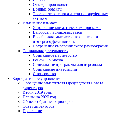
Отходы производства
Водные объекты
Экологические показатели по зарубежным
активам
Изменение климата
Управление климатическими рисками
Выбросы парниковых газов
Возобновляемые источники энергии
и энергоэффективность
Сохранение биологического разнообразия
Социальная деятельность
Социальное партнерство
Follow Up Siberia
Социальные программы для персонала
Социальные инвестиции
Спонсорство
Корпоративное управление
Обращение заместителя Председателя Совета
директоров
Итоги 2019 года
Планы на 2020 год
Общее собрание акционеров
Совет директоров
Правление