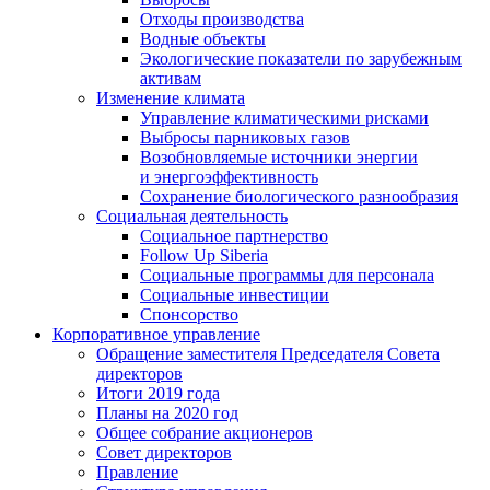
Отходы производства
Водные объекты
Экологические показатели по зарубежным
активам
Изменение климата
Управление климатическими рисками
Выбросы парниковых газов
Возобновляемые источники энергии
и энергоэффективность
Сохранение биологического разнообразия
Социальная деятельность
Социальное партнерство
Follow Up Siberia
Социальные программы для персонала
Социальные инвестиции
Спонсорство
Корпоративное управление
Обращение заместителя Председателя Совета
директоров
Итоги 2019 года
Планы на 2020 год
Общее собрание акционеров
Совет директоров
Правление