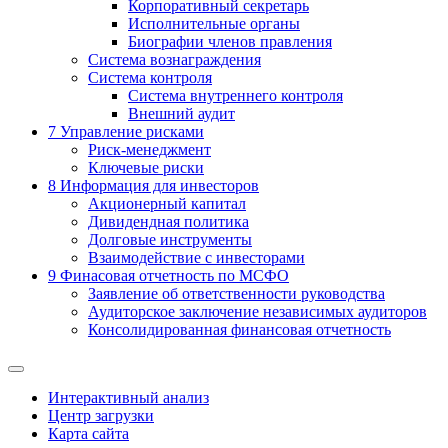
Корпоративный секретарь
Исполнительные органы
Биографии членов правления
Система вознаграждения
Система контроля
Система внутреннего контроля
Внешний аудит
7
Управление рисками
Риск-менеджмент
Ключевые риски
8
Информация для инвесторов
Акционерный капитал
Дивидендная политика
Долговые инструменты
Взаимодействие с инвеcторами
9
Финасовая отчетность по МСФО
Заявление об ответственности руководства
Аудиторское заключение независимых аудиторов
Консолидированная финансовая отчетность
Интерактивный анализ
Центр загрузки
Карта сайта