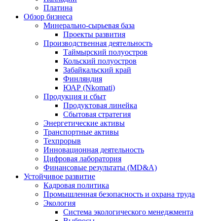
Платина
Обзор бизнеса
Минерально-сырьевая база
Проекты развития
Производственная деятельность
Таймырский полуостров
Кольский полуостров
Забайкальский край
Финляндия
ЮАР (Nkomati)
Продукция и сбыт
Продуктовая линейка
Сбытовая стратегия
Энергетические активы
Транспортные активы
Техпрорыв
Инновационная деятельность
Цифровая лаборатория
Финансовые результаты (MD&A)
Устойчивое развитие
Кадровая политика
Промышленная безопасность и охрана труда
Экология
Система экологического менеджмента
Выбросы