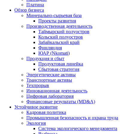
Платина
Обзор бизнеса
Минерально-сырьевая база
Проекты развития
Производственная деятельность
Таймырский полуостров
Кольский полуостров
Забайкальский край
Финляндия
ЮАР (Nkomati)
Продукция и сбыт
Продуктовая линейка
Сбытовая стратегия
Энергетические активы
Транспортные активы
Техпрорыв
Инновационная деятельность
Цифровая лаборатория
Финансовые результаты (MD&A)
Устойчивое развитие
Кадровая политика
Промышленная безопасность и охрана труда
Экология
Система экологического менеджмента
Выбросы