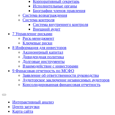
Корпоративный секретарь
Исполнительные органы
Биографии членов правления
Система вознаграждения
Система контроля
Система внутреннего контроля
Внешний аудит
7
Управление рисками
Риск-менеджмент
Ключевые риски
8
Информация для инвесторов
Акционерный капитал
Дивидендная политика
Долговые инструменты
Взаимодействие с инвеcторами
9
Финасовая отчетность по МСФО
Заявление об ответственности руководства
Аудиторское заключение независимых аудиторов
Консолидированная финансовая отчетность
Интерактивный анализ
Центр загрузки
Карта сайта