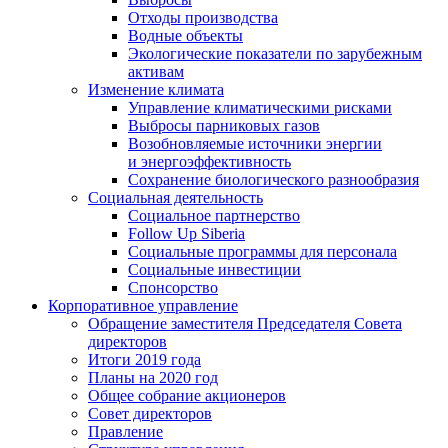
Отходы производства
Водные объекты
Экологические показатели по зарубежным
активам
Изменение климата
Управление климатическими рисками
Выбросы парниковых газов
Возобновляемые источники энергии
и энергоэффективность
Сохранение биологического разнообразия
Социальная деятельность
Социальное партнерство
Follow Up Siberia
Социальные программы для персонала
Социальные инвестиции
Спонсорство
Корпоративное управление
Обращение заместителя Председателя Совета
директоров
Итоги 2019 года
Планы на 2020 год
Общее собрание акционеров
Совет директоров
Правление