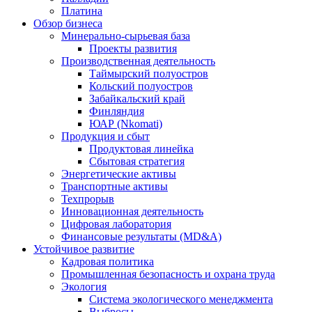
Платина
Обзор бизнеса
Минерально-сырьевая база
Проекты развития
Производственная деятельность
Таймырский полуостров
Кольский полуостров
Забайкальский край
Финляндия
ЮАР (Nkomati)
Продукция и сбыт
Продуктовая линейка
Сбытовая стратегия
Энергетические активы
Транспортные активы
Техпрорыв
Инновационная деятельность
Цифровая лаборатория
Финансовые результаты (MD&A)
Устойчивое развитие
Кадровая политика
Промышленная безопасность и охрана труда
Экология
Система экологического менеджмента
Выбросы