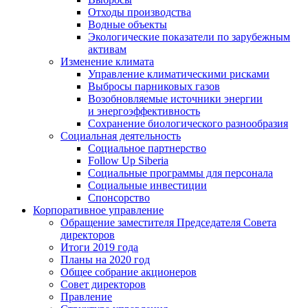
Отходы производства
Водные объекты
Экологические показатели по зарубежным
активам
Изменение климата
Управление климатическими рисками
Выбросы парниковых газов
Возобновляемые источники энергии
и энергоэффективность
Сохранение биологического разнообразия
Социальная деятельность
Социальное партнерство
Follow Up Siberia
Социальные программы для персонала
Социальные инвестиции
Спонсорство
Корпоративное управление
Обращение заместителя Председателя Совета
директоров
Итоги 2019 года
Планы на 2020 год
Общее собрание акционеров
Совет директоров
Правление