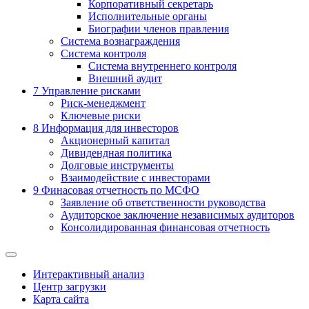
Корпоративный секретарь
Исполнительные органы
Биографии членов правления
Система вознаграждения
Система контроля
Система внутреннего контроля
Внешний аудит
7
Управление рисками
Риск-менеджмент
Ключевые риски
8
Информация для инвесторов
Акционерный капитал
Дивидендная политика
Долговые инструменты
Взаимодействие с инвеcторами
9
Финасовая отчетность по МСФО
Заявление об ответственности руководства
Аудиторское заключение независимых аудиторов
Консолидированная финансовая отчетность
Интерактивный анализ
Центр загрузки
Карта сайта