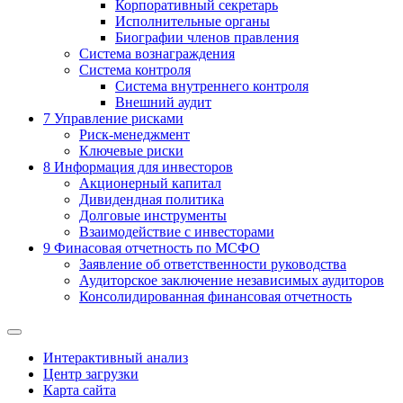
Корпоративный секретарь
Исполнительные органы
Биографии членов правления
Система вознаграждения
Система контроля
Система внутреннего контроля
Внешний аудит
7
Управление рисками
Риск-менеджмент
Ключевые риски
8
Информация для инвесторов
Акционерный капитал
Дивидендная политика
Долговые инструменты
Взаимодействие с инвеcторами
9
Финасовая отчетность по МСФО
Заявление об ответственности руководства
Аудиторское заключение независимых аудиторов
Консолидированная финансовая отчетность
Интерактивный анализ
Центр загрузки
Карта сайта