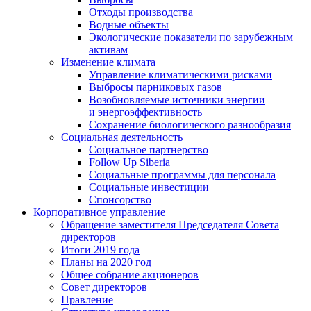
Отходы производства
Водные объекты
Экологические показатели по зарубежным
активам
Изменение климата
Управление климатическими рисками
Выбросы парниковых газов
Возобновляемые источники энергии
и энергоэффективность
Сохранение биологического разнообразия
Социальная деятельность
Социальное партнерство
Follow Up Siberia
Социальные программы для персонала
Социальные инвестиции
Спонсорство
Корпоративное управление
Обращение заместителя Председателя Совета
директоров
Итоги 2019 года
Планы на 2020 год
Общее собрание акционеров
Совет директоров
Правление