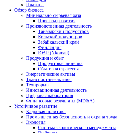
Платина
Обзор бизнеса
Минерально-сырьевая база
Проекты развития
Производственная деятельность
Таймырский полуостров
Кольский полуостров
Забайкальский край
Финляндия
ЮАР (Nkomati)
Продукция и сбыт
Продуктовая линейка
Сбытовая стратегия
Энергетические активы
Транспортные активы
Техпрорыв
Инновационная деятельность
Цифровая лаборатория
Финансовые результаты (MD&A)
Устойчивое развитие
Кадровая политика
Промышленная безопасность и охрана труда
Экология
Система экологического менеджмента
Выбросы