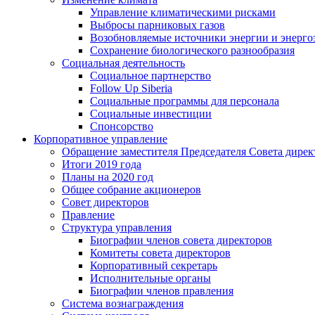
Управление климатическими рисками
Выбросы парниковых газов
Возобновляемые источники энергии и энерго
Сохранение биологического разнообразия
Социальная деятельность
Социальное партнерство
Follow Up Siberia
Социальные программы для персонала
Социальные инвестиции
Спонсорство
Корпоративное управление
Обращение заместителя Председателя Совета дирек
Итоги 2019 года
Планы на 2020 год
Общее собрание акционеров
Совет директоров
Правление
Структура управления
Биографии членов совета директоров
Комитеты совета директоров
Корпоративный секретарь
Исполнительные органы
Биографии членов правления
Система вознаграждения