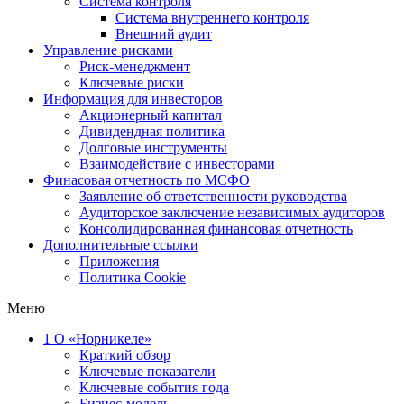
Система контроля
Система внутреннего контроля
Внешний аудит
Управление рисками
Риск-менеджмент
Ключевые риски
Информация для инвесторов
Акционерный капитал
Дивидендная политика
Долговые инструменты
Взаимодействие с инвеcторами
Финасовая отчетность по МСФО
Заявление об ответственности руководства
Аудиторское заключение независимых аудиторов
Консолидированная финансовая отчетность
Дополнительные ссылки
Приложения
Политика Cookie
Меню
1
О «Норникеле»
Краткий обзор
Ключевые показатели
Ключевые события года
Бизнес-модель