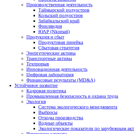
Производственная деятельность
Таймырский полуостров
Кольский полуостров
Забайкальский край
Финляндия
ЮАР (Nkomati)
Продукция и сбыт
Продуктовая линейка
Сбытовая стратегия
Энергетические активы
Транспортные активы
Техпрорыв
Инновационная деятельность
Цифровая лаборатория
Финансовые результаты (MD&A)
Устойчивое развитие
Кадровая политика
Промышленная безопасность и охрана труда
Экология
Система экологического менеджмента
Выбросы
Отходы производства
Водные объекты
Экологические показатели по зарубежным ак
Изменение климата