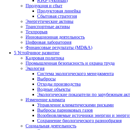
ЮАР (Nkomati)
Продукция и сбыт
Продуктовая линейка
Сбытовая стратегия
Энергетические активы
Транспортные активы
Техпрорыв
Инновационная деятельность
Цифровая лаборатория
Финансовые результаты (MD&A)
5
Устойчивое развитие
Кадровая политика
Промышленная безопасность и охрана труда
Экология
Система экологического менеджмента
Выбросы
Отходы производства
Водные объекты
Экологические показатели по зарубежным ак
Изменение климата
Управление климатическими рисками
Выбросы парниковых газов
Возобновляемые источники энергии и энерго
Сохранение биологического разнообразия
Социальная деятельность