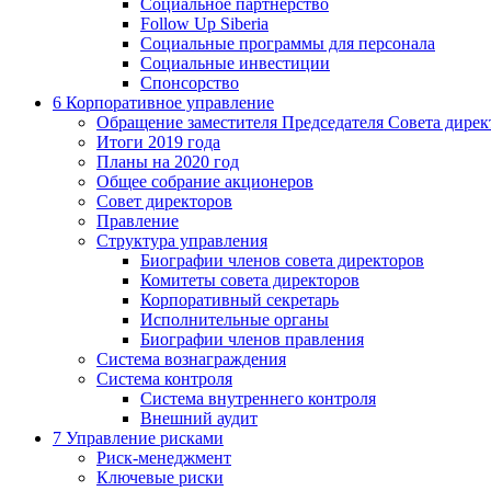
Социальное партнерство
Follow Up Siberia
Социальные программы для персонала
Социальные инвестиции
Спонсорство
6
Корпоративное управление
Обращение заместителя Председателя Совета дирек
Итоги 2019 года
Планы на 2020 год
Общее собрание акционеров
Совет директоров
Правление
Структура управления
Биографии членов совета директоров
Комитеты совета директоров
Корпоративный секретарь
Исполнительные органы
Биографии членов правления
Система вознаграждения
Система контроля
Система внутреннего контроля
Внешний аудит
7
Управление рисками
Риск-менеджмент
Ключевые риски