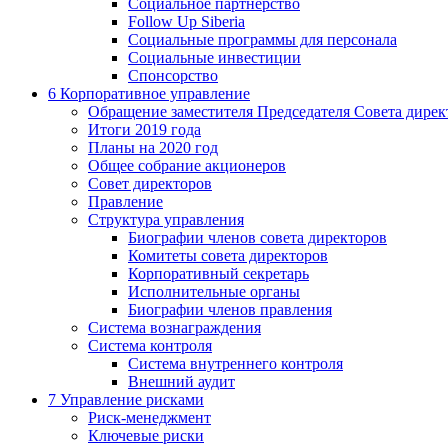
Социальное партнерство
Follow Up Siberia
Социальные программы для персонала
Социальные инвестиции
Спонсорство
6
Корпоративное управление
Обращение заместителя Председателя Совета дирек
Итоги 2019 года
Планы на 2020 год
Общее собрание акционеров
Совет директоров
Правление
Структура управления
Биографии членов совета директоров
Комитеты совета директоров
Корпоративный секретарь
Исполнительные органы
Биографии членов правления
Система вознаграждения
Система контроля
Система внутреннего контроля
Внешний аудит
7
Управление рисками
Риск-менеджмент
Ключевые риски