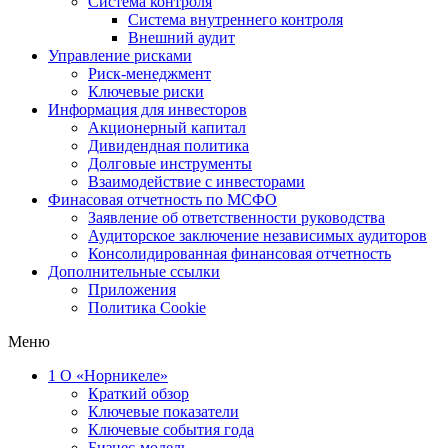
Система контроля
Система внутреннего контроля
Внешний аудит
Управление рисками
Риск-менеджмент
Ключевые риски
Информация для инвесторов
Акционерный капитал
Дивидендная политика
Долговые инструменты
Взаимодействие с инвеcторами
Финасовая отчетность по МСФО
Заявление об ответственности руководства
Аудиторское заключение независимых аудиторов
Консолидированная финансовая отчетность
Дополнительные ссылки
Приложения
Политика Cookie
Меню
1
О «Норникеле»
Краткий обзор
Ключевые показатели
Ключевые события года
Бизнес-модель