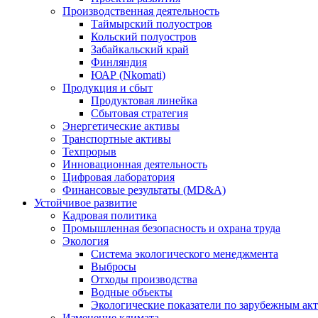
Производственная деятельность
Таймырский полуостров
Кольский полуостров
Забайкальский край
Финляндия
ЮАР (Nkomati)
Продукция и сбыт
Продуктовая линейка
Сбытовая стратегия
Энергетические активы
Транспортные активы
Техпрорыв
Инновационная деятельность
Цифровая лаборатория
Финансовые результаты (MD&A)
Устойчивое развитие
Кадровая политика
Промышленная безопасность и охрана труда
Экология
Система экологического менеджмента
Выбросы
Отходы производства
Водные объекты
Экологические показатели по зарубежным ак
Изменение климата