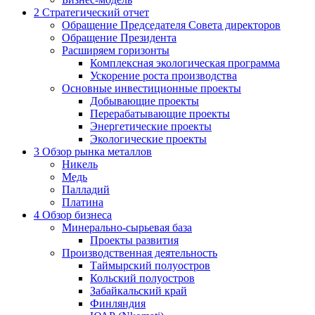
2
Стратегический отчет
Обращение Председателя Совета директоров
Обращение Президента
Расширяем горизонты
Комплексная экологическая программа
Ускорение роста производства
Основные инвестиционные проекты
Добывающие проекты
Перерабатывающие проекты
Энергетические проекты
Экологические проекты
3
Обзор рынка металлов
Никель
Медь
Палладий
Платина
4
Обзор бизнеса
Минерально-сырьевая база
Проекты развития
Производственная деятельность
Таймырский полуостров
Кольский полуостров
Забайкальский край
Финляндия