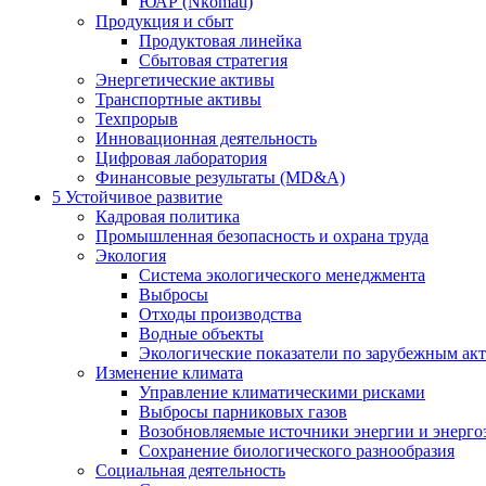
ЮАР (Nkomati)
Продукция и сбыт
Продуктовая линейка
Сбытовая стратегия
Энергетические активы
Транспортные активы
Техпрорыв
Инновационная деятельность
Цифровая лаборатория
Финансовые результаты (MD&A)
5
Устойчивое развитие
Кадровая политика
Промышленная безопасность и охрана труда
Экология
Система экологического менеджмента
Выбросы
Отходы производства
Водные объекты
Экологические показатели по зарубежным ак
Изменение климата
Управление климатическими рисками
Выбросы парниковых газов
Возобновляемые источники энергии и энерго
Сохранение биологического разнообразия
Социальная деятельность