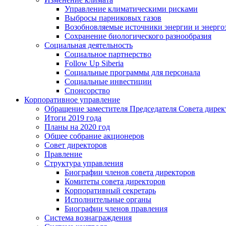
Управление климатическими рисками
Выбросы парниковых газов
Возобновляемые источники энергии и энерго
Сохранение биологического разнообразия
Социальная деятельность
Социальное партнерство
Follow Up Siberia
Социальные программы для персонала
Социальные инвестиции
Спонсорство
Корпоративное управление
Обращение заместителя Председателя Совета дирек
Итоги 2019 года
Планы на 2020 год
Общее собрание акционеров
Совет директоров
Правление
Структура управления
Биографии членов совета директоров
Комитеты совета директоров
Корпоративный секретарь
Исполнительные органы
Биографии членов правления
Система вознаграждения