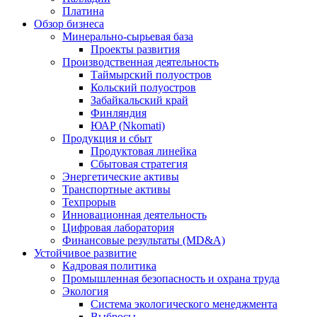
Платина
Обзор бизнеса
Минерально-сырьевая база
Проекты развития
Производственная деятельность
Таймырский полуостров
Кольский полуостров
Забайкальский край
Финляндия
ЮАР (Nkomati)
Продукция и сбыт
Продуктовая линейка
Сбытовая стратегия
Энергетические активы
Транспортные активы
Техпрорыв
Инновационная деятельность
Цифровая лаборатория
Финансовые результаты (MD&A)
Устойчивое развитие
Кадровая политика
Промышленная безопасность и охрана труда
Экология
Система экологического менеджмента
Выбросы