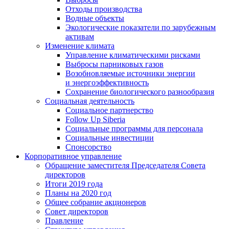
Отходы производства
Водные объекты
Экологические показатели по зарубежным
активам
Изменение климата
Управление климатическими рисками
Выбросы парниковых газов
Возобновляемые источники энергии
и энергоэффективность
Сохранение биологического разнообразия
Социальная деятельность
Социальное партнерство
Follow Up Siberia
Социальные программы для персонала
Социальные инвестиции
Спонсорство
Корпоративное управление
Обращение заместителя Председателя Совета
директоров
Итоги 2019 года
Планы на 2020 год
Общее собрание акционеров
Совет директоров
Правление