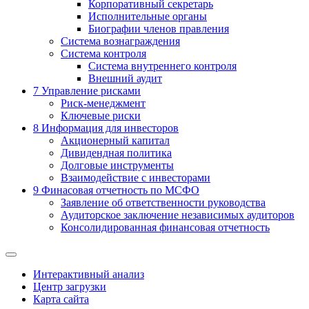
Корпоративный секретарь
Исполнительные органы
Биографии членов правления
Система вознаграждения
Система контроля
Система внутреннего контроля
Внешний аудит
7
Управление рисками
Риск-менеджмент
Ключевые риски
8
Информация для инвесторов
Акционерный капитал
Дивидендная политика
Долговые инструменты
Взаимодействие с инвеcторами
9
Финасовая отчетность по МСФО
Заявление об ответственности руководства
Аудиторское заключение независимых аудиторов
Консолидированная финансовая отчетность
Интерактивный анализ
Центр загрузки
Карта сайта