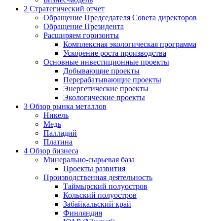
2
Стратегический отчет
Обращение Председателя Совета директоров
Обращение Президента
Расширяем горизонты
Комплексная экологическая программа
Ускорение роста производства
Основные инвестиционные проекты
Добывающие проекты
Перерабатывающие проекты
Энергетические проекты
Экологические проекты
3
Обзор рынка металлов
Никель
Медь
Палладий
Платина
4
Обзор бизнеса
Минерально-сырьевая база
Проекты развития
Производственная деятельность
Таймырский полуостров
Кольский полуостров
Забайкальский край
Финляндия