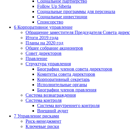
Социальное партнерство
Follow Up Siberia
Социальные программы для персонала
Социальные инвестиции
Спонсорство
6
Корпоративное управление
Обращение заместителя Председателя Совета дирек
Итоги 2019 года
Планы на 2020 год
Общее собрание акционеров
Совет директоров
Правление
Структура управления
Биографии членов совета директоров
Комитеты совета директоров
Корпоративный секретарь
Исполнительные органы
Биографии членов правления
Система вознаграждения
Система контроля
Система внутреннего контроля
Внешний аудит
7
Управление рисками
Риск-менеджмент
Ключевые риски