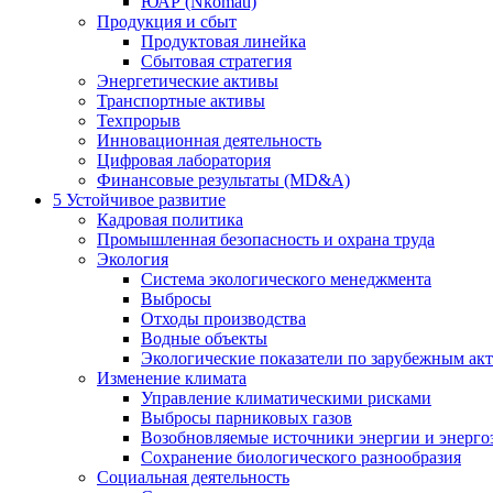
ЮАР (Nkomati)
Продукция и сбыт
Продуктовая линейка
Сбытовая стратегия
Энергетические активы
Транспортные активы
Техпрорыв
Инновационная деятельность
Цифровая лаборатория
Финансовые результаты (MD&A)
5
Устойчивое развитие
Кадровая политика
Промышленная безопасность и охрана труда
Экология
Система экологического менеджмента
Выбросы
Отходы производства
Водные объекты
Экологические показатели по зарубежным ак
Изменение климата
Управление климатическими рисками
Выбросы парниковых газов
Возобновляемые источники энергии и энерго
Сохранение биологического разнообразия
Социальная деятельность