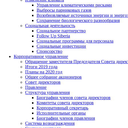
Управление климатическими рисками
Выбросы парниковых газов
Возобновляемые источники энергии и энерго
Сохранение биологического разнообразия
Социальная деятельность
Социальное партнерство
Follow Up Siberia
Социальные программы для персонала
Социальные инвестиции
Спонсорство
Корпоративное управление
Обращение заместителя Председателя Совета дирек
Итоги 2019 года
Планы на 2020 год
Общее собрание акционеров
Совет директоров
Правление
Структура управления
Биографии членов совета директоров
Комитеты совета директоров
Корпоративный секретарь
Исполнительные органы
Биографии членов правления
Система вознаграждения