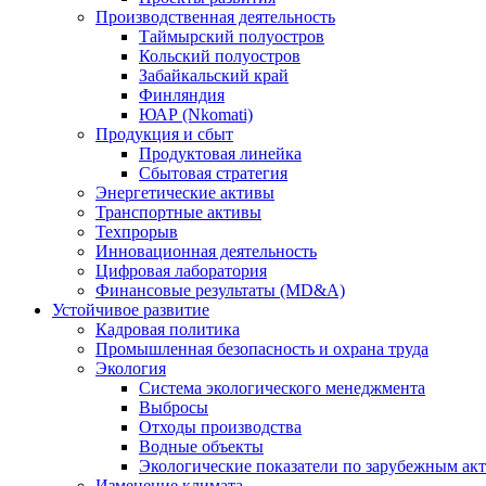
Производственная деятельность
Таймырский полуостров
Кольский полуостров
Забайкальский край
Финляндия
ЮАР (Nkomati)
Продукция и сбыт
Продуктовая линейка
Сбытовая стратегия
Энергетические активы
Транспортные активы
Техпрорыв
Инновационная деятельность
Цифровая лаборатория
Финансовые результаты (MD&A)
Устойчивое развитие
Кадровая политика
Промышленная безопасность и охрана труда
Экология
Система экологического менеджмента
Выбросы
Отходы производства
Водные объекты
Экологические показатели по зарубежным ак
Изменение климата