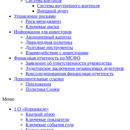
Система контроля
Система внутреннего контроля
Внешний аудит
Управление рисками
Риск-менеджмент
Ключевые риски
Информация для инвесторов
Акционерный капитал
Дивидендная политика
Долговые инструменты
Взаимодействие с инвеcторами
Финасовая отчетность по МСФО
Заявление об ответственности руководства
Аудиторское заключение независимых аудиторов
Консолидированная финансовая отчетность
Дополнительные ссылки
Приложения
Политика Cookie
Меню
1
О «Норникеле»
Краткий обзор
Ключевые показатели
Ключевые события года
Бизнес-модель