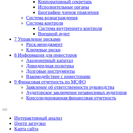
Корпоративный секретарь
Исполнительные органы
Биографии членов правления
Система вознаграждения
Система контроля
Система внутреннего контроля
Внешний аудит
7
Управление рисками
Риск-менеджмент
Ключевые риски
8
Информация для инвесторов
Акционерный капитал
Дивидендная политика
Долговые инструменты
Взаимодействие с инвеcторами
9
Финасовая отчетность по МСФО
Заявление об ответственности руководства
Аудиторское заключение независимых аудиторов
Консолидированная финансовая отчетность
Интерактивный анализ
Центр загрузки
Карта сайта