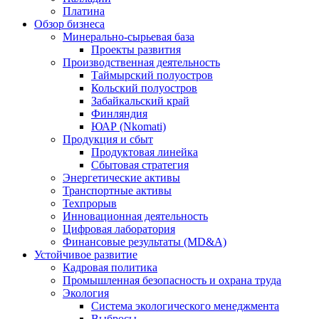
Платина
Обзор бизнеса
Минерально-сырьевая база
Проекты развития
Производственная деятельность
Таймырский полуостров
Кольский полуостров
Забайкальский край
Финляндия
ЮАР (Nkomati)
Продукция и сбыт
Продуктовая линейка
Сбытовая стратегия
Энергетические активы
Транспортные активы
Техпрорыв
Инновационная деятельность
Цифровая лаборатория
Финансовые результаты (MD&A)
Устойчивое развитие
Кадровая политика
Промышленная безопасность и охрана труда
Экология
Система экологического менеджмента
Выбросы