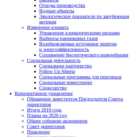
Отходы производства
Водные объекты
Экологические показатели по зарубежным
активам
Изменение климата
Управление климатическими рисками
Выбросы парниковых газов
Возобновляемые источники энергии
и энергоэффективность
Сохранение биологического разнообразия
Социальная деятельность
Социальное партнерство
Follow Up Siberia
Социальные программы для персонала
Социальные инвестиции
Спонсорство
Корпоративное управление
Обращение заместителя Председателя Совета
директоров
Итоги 2019 года
Планы на 2020 год
Общее собрание акционеров
Совет директоров
Правление