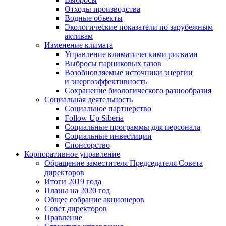
Отходы производства
Водные объекты
Экологические показатели по зарубежным
активам
Изменение климата
Управление климатическими рисками
Выбросы парниковых газов
Возобновляемые источники энергии
и энергоэффективность
Сохранение биологического разнообразия
Социальная деятельность
Социальное партнерство
Follow Up Siberia
Социальные программы для персонала
Социальные инвестиции
Спонсорство
Корпоративное управление
Обращение заместителя Председателя Совета
директоров
Итоги 2019 года
Планы на 2020 год
Общее собрание акционеров
Совет директоров
Правление