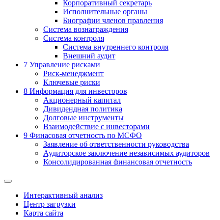
Корпоративный секретарь
Исполнительные органы
Биографии членов правления
Система вознаграждения
Система контроля
Система внутреннего контроля
Внешний аудит
7
Управление рисками
Риск-менеджмент
Ключевые риски
8
Информация для инвесторов
Акционерный капитал
Дивидендная политика
Долговые инструменты
Взаимодействие с инвеcторами
9
Финасовая отчетность по МСФО
Заявление об ответственности руководства
Аудиторское заключение независимых аудиторов
Консолидированная финансовая отчетность
Интерактивный анализ
Центр загрузки
Карта сайта