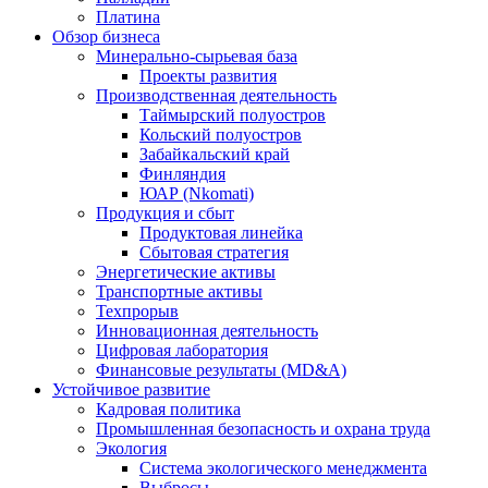
Платина
Обзор бизнеса
Минерально-сырьевая база
Проекты развития
Производственная деятельность
Таймырский полуостров
Кольский полуостров
Забайкальский край
Финляндия
ЮАР (Nkomati)
Продукция и сбыт
Продуктовая линейка
Сбытовая стратегия
Энергетические активы
Транспортные активы
Техпрорыв
Инновационная деятельность
Цифровая лаборатория
Финансовые результаты (MD&A)
Устойчивое развитие
Кадровая политика
Промышленная безопасность и охрана труда
Экология
Система экологического менеджмента
Выбросы