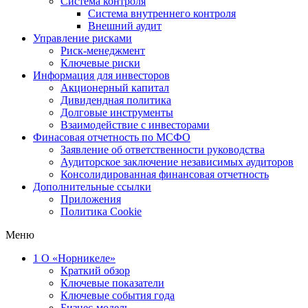
Система контроля
Система внутреннего контроля
Внешний аудит
Управление рисками
Риск-менеджмент
Ключевые риски
Информация для инвесторов
Акционерный капитал
Дивидендная политика
Долговые инструменты
Взаимодействие с инвеcторами
Финасовая отчетность по МСФО
Заявление об ответственности руководства
Аудиторское заключение независимых аудиторов
Консолидированная финансовая отчетность
Дополнительные ссылки
Приложения
Политика Cookie
Меню
1
О «Норникеле»
Краткий обзор
Ключевые показатели
Ключевые события года
Бизнес-модель