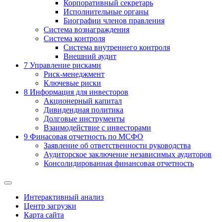
Корпоративный секретарь
Исполнительные органы
Биографии членов правления
Система вознаграждения
Система контроля
Система внутреннего контроля
Внешний аудит
7
Управление рисками
Риск-менеджмент
Ключевые риски
8
Информация для инвесторов
Акционерный капитал
Дивидендная политика
Долговые инструменты
Взаимодействие с инвеcторами
9
Финасовая отчетность по МСФО
Заявление об ответственности руководства
Аудиторское заключение независимых аудиторов
Консолидированная финансовая отчетность
Интерактивный анализ
Центр загрузки
Карта сайта