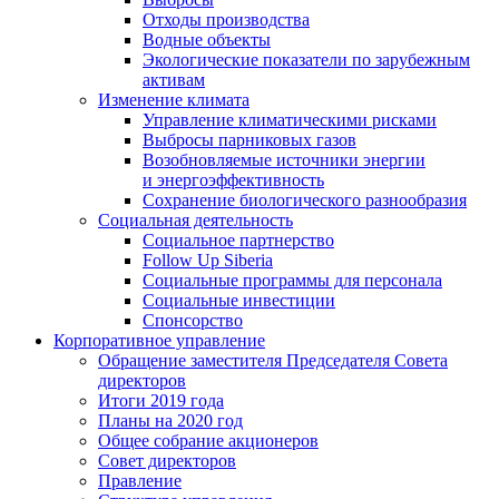
Отходы производства
Водные объекты
Экологические показатели по зарубежным
активам
Изменение климата
Управление климатическими рисками
Выбросы парниковых газов
Возобновляемые источники энергии
и энергоэффективность
Сохранение биологического разнообразия
Социальная деятельность
Социальное партнерство
Follow Up Siberia
Социальные программы для персонала
Социальные инвестиции
Спонсорство
Корпоративное управление
Обращение заместителя Председателя Совета
директоров
Итоги 2019 года
Планы на 2020 год
Общее собрание акционеров
Совет директоров
Правление