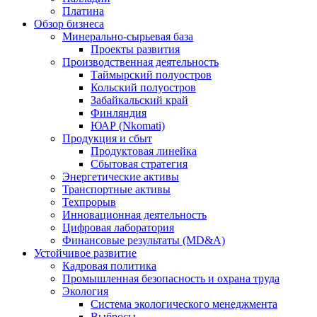
Платина
Обзор бизнеса
Минерально-сырьевая база
Проекты развития
Производственная деятельность
Таймырский полуостров
Кольский полуостров
Забайкальский край
Финляндия
ЮАР (Nkomati)
Продукция и сбыт
Продуктовая линейка
Сбытовая стратегия
Энергетические активы
Транспортные активы
Техпрорыв
Инновационная деятельность
Цифровая лаборатория
Финансовые результаты (MD&A)
Устойчивое развитие
Кадровая политика
Промышленная безопасность и охрана труда
Экология
Система экологического менеджмента
Выбросы