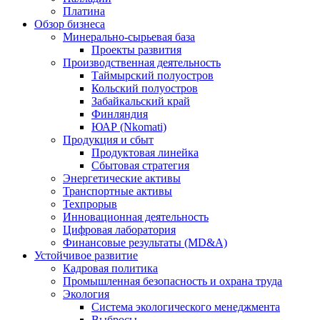
Платина
Обзор бизнеса
Минерально-сырьевая база
Проекты развития
Производственная деятельность
Таймырский полуостров
Кольский полуостров
Забайкальский край
Финляндия
ЮАР (Nkomati)
Продукция и сбыт
Продуктовая линейка
Сбытовая стратегия
Энергетические активы
Транспортные активы
Техпрорыв
Инновационная деятельность
Цифровая лаборатория
Финансовые результаты (MD&A)
Устойчивое развитие
Кадровая политика
Промышленная безопасность и охрана труда
Экология
Система экологического менеджмента
Выбросы