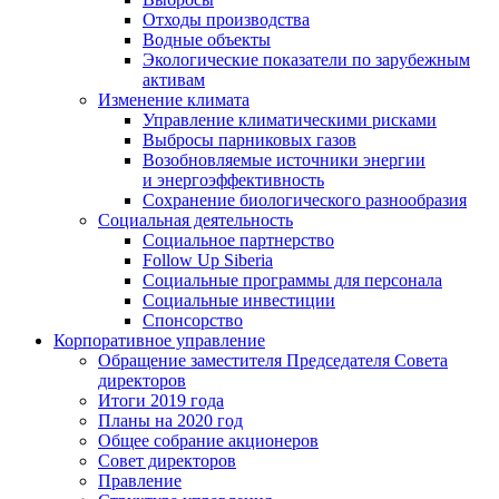
Отходы производства
Водные объекты
Экологические показатели по зарубежным
активам
Изменение климата
Управление климатическими рисками
Выбросы парниковых газов
Возобновляемые источники энергии
и энергоэффективность
Сохранение биологического разнообразия
Социальная деятельность
Социальное партнерство
Follow Up Siberia
Социальные программы для персонала
Социальные инвестиции
Спонсорство
Корпоративное управление
Обращение заместителя Председателя Совета
директоров
Итоги 2019 года
Планы на 2020 год
Общее собрание акционеров
Совет директоров
Правление