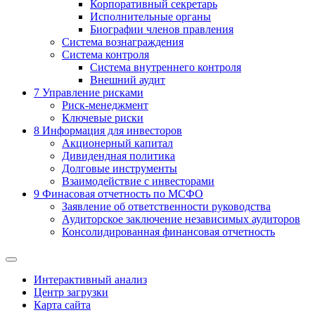
Корпоративный секретарь
Исполнительные органы
Биографии членов правления
Система вознаграждения
Система контроля
Система внутреннего контроля
Внешний аудит
7
Управление рисками
Риск-менеджмент
Ключевые риски
8
Информация для инвесторов
Акционерный капитал
Дивидендная политика
Долговые инструменты
Взаимодействие с инвеcторами
9
Финасовая отчетность по МСФО
Заявление об ответственности руководства
Аудиторское заключение независимых аудиторов
Консолидированная финансовая отчетность
Интерактивный анализ
Центр загрузки
Карта сайта